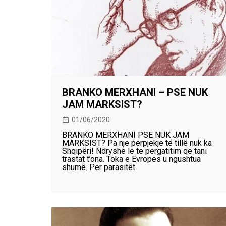
BRANKO MERXHANI – PSE NUK
JAM MARKSIST?
01/06/2020
BRANKO MERXHANI PSE NUK JAM
MARKSIST? Pa një përpjekje të tillë nuk ka
Shqipëri! Ndryshe le të përgatitim që tani
trastat t’ona. Toka e Evropës u ngushtua
shumë. Për parasitët