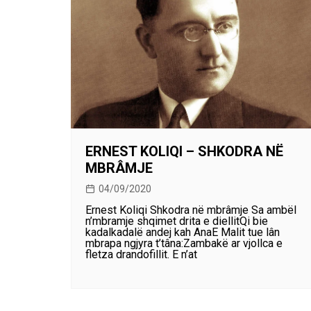
ERNEST KOLIQI – SHKODRA NË
MBRÂMJE
04/09/2020
Ernest Koliqi Shkodra në mbrâmje Sa ambël
n’mbramje shqimet drita e diellitQi bie
kadalkadalë andej kah AnaE Malit tue lân
mbrapa ngjyra t’tâna:Zambakë ar vjollca e
fletza drandofillit. E n’at