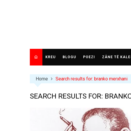
Skip
to
content
KREU
BLOGU
POEZI
ZÂNE TË KALE
Home
Search results for: branko merxhani
SEARCH RESULTS FOR:
BRANKO