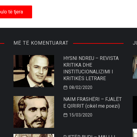
ulo të tjera
MË TË KOMENTUARAT
J
HYSNI NDREU – REVISTA
KRITIKA DHE
INSTITUCIONALIZIMI I
KRITIKËS LETRARE
08/02/2020
NAIM FRASHËRI – FJALËT
E QIRIRIT (cikël me poezi)
15/03/2020