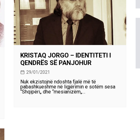
KRISTAQ JORGO – IDENTITETI I
QENDRËS SË PANJOHUR
29/01/2021
Nuk ekzistojnë ndoshta fjalë më të
pabashkueshme në ligjërimin e sotëm sesa
“Shqipëri„ dhe “mesianizëm„…