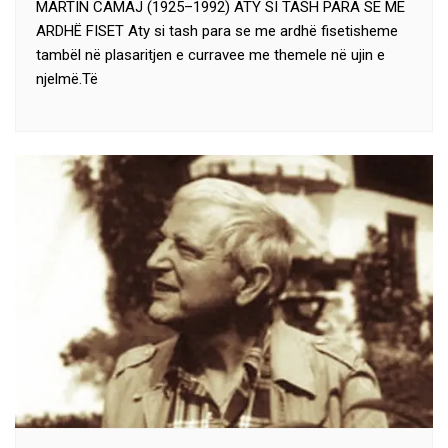
MARTIN CAMAJ (1925–1992) ATY SI TASH PARA SE ME
ARDHË FISET Aty si tash para se me ardhë fisetisheme
tambël në plasaritjen e curravee me themele në ujin e
njelmë.Të