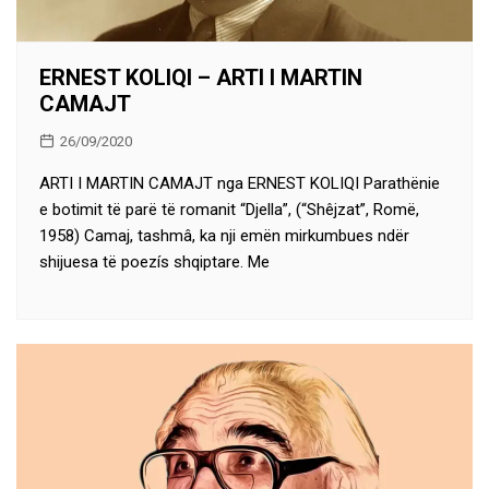
ERNEST KOLIQI – ARTI I MARTIN
CAMAJT
26/09/2020
ARTI I MARTIN CAMAJT nga ERNEST KOLIQI Parathënie
e botimit të parë të romanit “Djella”, (“Shêjzat”, Romë,
1958) Camaj, tashmâ, ka nji emën mirkumbues ndër
shijuesa të poezís shqiptare. Me