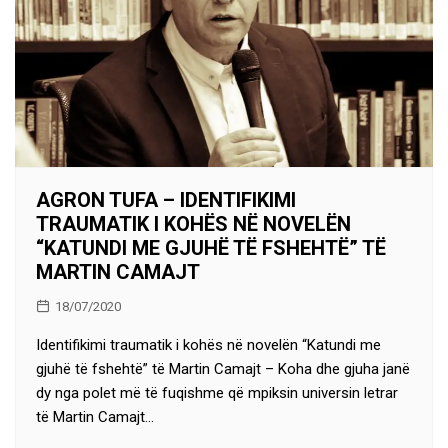
AGRON TUFA – IDENTIFIKIMI
TRAUMATIK I KOHËS NË NOVELËN
“KATUNDI ME GJUHË TË FSHEHTË” TË
MARTIN CAMAJT
18/07/2020
Identifikimi traumatik i kohës në novelën “Katundi me
gjuhë të fshehtë” të Martin Camajt – Koha dhe gjuha janë
dy nga polet më të fuqishme që mpiksin universin letrar
të Martin Camajt…