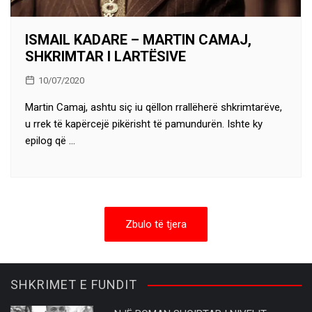
ISMAIL KADARE – MARTIN CAMAJ,
SHKRIMTAR I LARTËSIVE
10/07/2020
Martin Camaj, ashtu siç iu qëllon rrallëherë shkrimtarëve,
u rrek të kapërcejë pikërisht të pamundurën. Ishte ky
epilog që …
Zbulo të tjera
SHKRIMET E FUNDIT