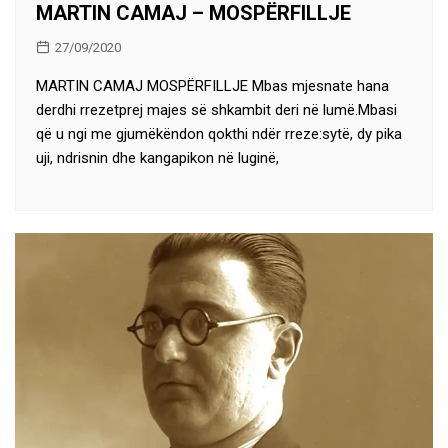
MARTIN CAMAJ – MOSPËRFILLJE
27/09/2020
MARTIN CAMAJ MOSPËRFILLJE Mbas mjesnate hana
derdhi rrezetprej majes së shkambit deri në lumë.Mbasi
që u ngi me gjumëkëndon qokthi ndër rreze:sytë, dy pika
uji, ndrisnin dhe kangapikon në luginë,