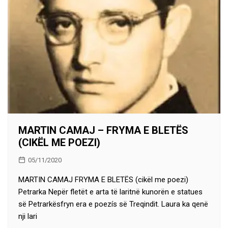
MARTIN CAMAJ – FRYMA E BLETËS
(CIKËL ME POEZI)
05/11/2020
MARTIN CAMAJ FRYMA E BLETËS (cikël me poezi)
Petrarka Nepër fletët e arta të laritnë kunorën e statues
së Petrarkësfryn era e poezís së Treqindit. Laura ka qenë
nji lari