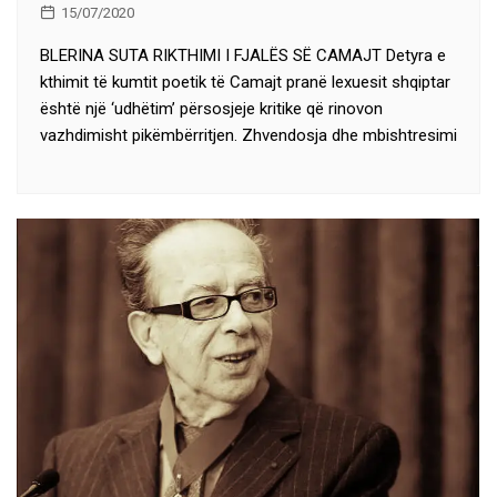
15/07/2020
BLERINA SUTA RIKTHIMI I FJALËS SË CAMAJT Detyra e
kthimit të kumtit poetik të Camajt pranë lexuesit shqiptar
është një ‘udhëtim’ përsosjeje kritike që rinovon
vazhdimisht pikëmbërritjen. Zhvendosja dhe mbishtresimi