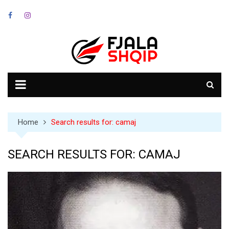
Skip
to
content
Home
Search results for: camaj
SEARCH RESULTS FOR:
CAMAJ