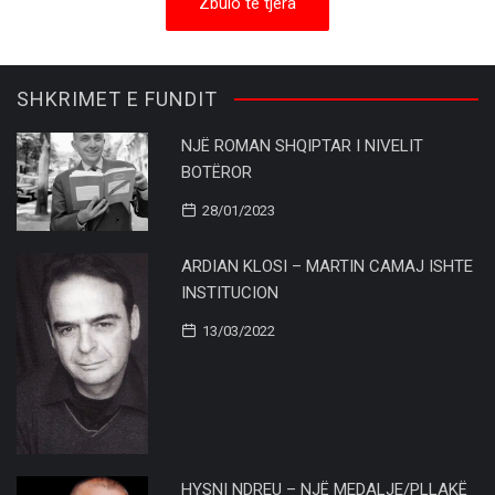
Zbulo të tjera
SHKRIMET E FUNDIT
NJË ROMAN SHQIPTAR I NIVELIT
BOTËROR
28/01/2023
ARDIAN KLOSI – MARTIN CAMAJ ISHTE
INSTITUCION
13/03/2022
HYSNI NDREU – NJË MEDALJE/PLLAKË