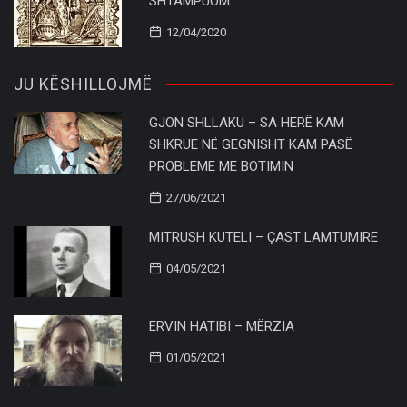
SHTAMPUOM
12/04/2020
JU KËSHILLOJMË
GJON SHLLAKU – SA HERË KAM
SHKRUE NË GEGNISHT KAM PASË
PROBLEME ME BOTIMIN
27/06/2021
MITRUSH KUTELI – ÇAST LAMTUMIRE
04/05/2021
ERVIN HATIBI – MËRZIA
01/05/2021