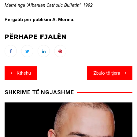
Marrë nga “Albanian Catholic Bulletin”, 1992.
Përgatiti për publikim A. Morina.
PËRHAPE FJALËN
Post
Kthehu
Zbulo të tjera
navigation
SHKRIME TË NGJASHME