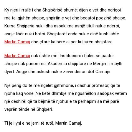
Ky njeri i rrallë i dha Shqipërisë shumë: dijen e vet dhe ndriçoi
më tej gjuhën shqipe, shpirtin e vet dhe begatoi poezinë shqipe.
Kurse Shqipëria nuk i dha aspak: me asnjë titull nuk e nderoi,
asnjë libër nuk i botoi. Shqiptarët ende nuk e dinë kush ishte
Martin Camaj
dhe çfarë ka bërë ai për kulturën shqiptare.
Martin Camaj
nuk është më. Institucioni i fjalës së pastër
shqipe nuk punon më. Akademia shqiptare në Mërgim i mbylli
dyert. Asgjë dhe askush nuk e zëvendëson dot Camajn.
Një peng do të më ngelet gjithmonë, i dashur profesor, që të
njoha kaq vonë. Në këtë dhimbje më ngushëllon sadopak vetëm
një dëshirë: që ta bëjmë të njohur e ta përhapim sa më parë
veprën tënde në Shqipëri.
Ti je i yni e ne jemi të tutë, Martin Camaj.