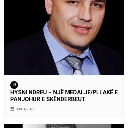
HYSNI NDREU – NJË MEDALJE/PLLAKË E
PANJOHUR E SKËNDERBEUT
09/01/2022