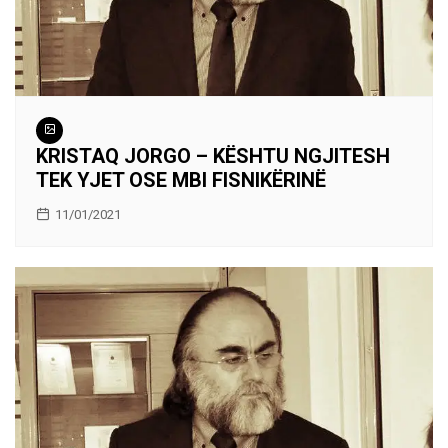
KRISTAQ JORGO – KËSHTU NGJITESH
TEK YJET OSE MBI FISNIKËRINË
11/01/2021