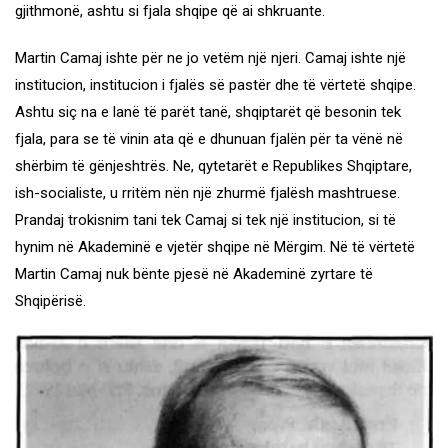
gjithmonë, ashtu si fjala shqipe që ai shkruante.
Martin Camaj ishte për ne jo vetëm një njeri. Camaj ishte një
institucion, institucion i fjalës së pastër dhe të vërtetë shqipe.
Ashtu siç na e lanë të parët tanë, shqiptarët që besonin tek
fjala, para se të vinin ata që e dhunuan fjalën për ta vënë në
shërbim të gënjeshtrës. Ne, qytetarët e Republikes Shqiptare,
ish-socialiste, u rritëm nën një zhurmë fjalësh mashtruese.
Prandaj trokisnim tani tek Camaj si tek një institucion, si të
hynim në Akademinë e vjetër shqipe në Mërgim. Në të vërtetë
Martin Camaj nuk bënte pjesë në Akademinë zyrtare të
Shqipërisë.