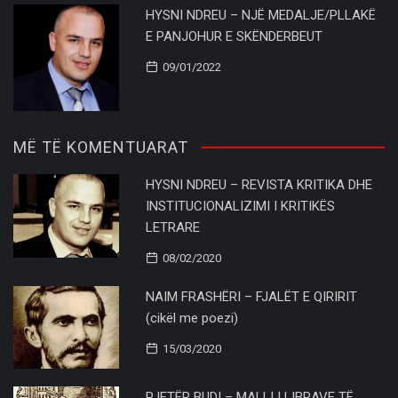
HYSNI NDREU – NJË MEDALJE/PLLAKË
E PANJOHUR E SKËNDERBEUT
09/01/2022
MË TË KOMENTUARAT
HYSNI NDREU – REVISTA KRITIKA DHE
INSTITUCIONALIZIMI I KRITIKËS
LETRARE
08/02/2020
NAIM FRASHËRI – FJALËT E QIRIRIT
(cikël me poezi)
15/03/2020
PJETËR BUDI – MALLI I LIBRAVE TË