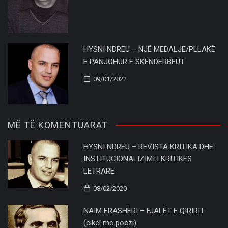
HYSNI NDREU – NJË MEDALJE/PLLAKË
E PANJOHUR E SKËNDERBEUT
09/01/2022
MË TË KOMENTUARAT
HYSNI NDREU – REVISTA KRITIKA DHE
INSTITUCIONALIZIMI I KRITIKËS
LETRARE
08/02/2020
NAIM FRASHËRI – FJALËT E QIRIRIT
(cikël me poezi)