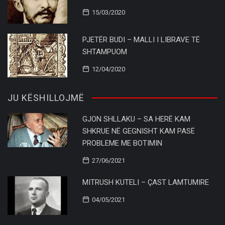
15/03/2020
PJETËR BUDI – MALLI I LIBRAVE TË
SHTAMPUOM
12/04/2020
JU KËSHILLOJMË
GJON SHLLAKU – SA HERË KAM
SHKRUE NË GEGNISHT KAM PASË
PROBLEME ME BOTIMIN
27/06/2021
MITRUSH KUTELI – ÇAST LAMTUMIRE
04/05/2021