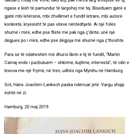
takuam, muaj më vonë, diku aty, pak metra larg shtëpisë së tij,
ngase e kish të pamundur të largohej më tej. Biseduam gjerë e
gjatë mbi letërsinë, mbi zhvillimet e fundit letrare, mbi autorë
konkretë, kryesisht të pas viteve nëntëdhjetë. Ai një folës
shumë i mirë, edhe pse fliste më pak nga ç’dinte; unë një
dëgjues po i mirë, edhe pse dëgjoja më shumë nga ç’thoshte.
Para se të ndaheshim më dhuroi librin e tij të fundit, “Martin
Camaj ende i pazbuluem – shkrime, kujtime, intervista”, të cilin e
lexova me një frymë, në tren, udhës nga Mynihu në Hamburg.
Sot, Hans Joachim-Lanksch paska ndërruar jetë. Vargu shqip
është në zi.
Hamburg, 20 maj 2019.