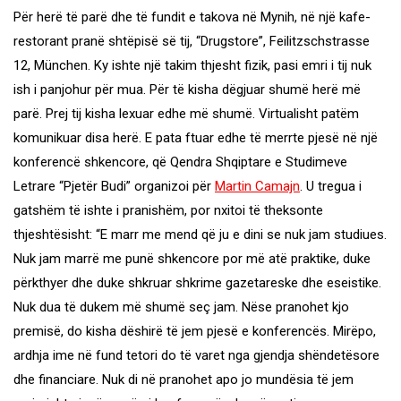
Për herë të parë dhe të fundit e takova në Mynih, në një kafe-
restorant pranë shtëpisë së tij, “Drugstore”, Feilitzschstrasse
12, München. Ky ishte një takim thjesht fizik, pasi emri i tij nuk
ish i panjohur për mua. Për të kisha dëgjuar shumë herë më
parë. Prej tij kisha lexuar edhe më shumë. Virtualisht patëm
komunikuar disa herë. E pata ftuar edhe të merrte pjesë në një
konferencë shkencore, që Qendra Shqiptare e Studimeve
Letrare “Pjetër Budi” organizoi për
Martin Camajn
. U tregua i
gatshëm të ishte i pranishëm, por nxitoi të theksonte
thjeshtësisht: “E marr me mend që ju e dini se nuk jam studiues.
Nuk jam marrë me punë shkencore por më atë praktike, duke
përkthyer dhe duke shkruar shkrime gazetareske dhe eseistike.
Nuk dua të dukem më shumë seç jam. Nëse pranohet kjo
premisë, do kisha dëshirë të jem pjesë e konferencës. Mirëpo,
ardhja ime në fund tetori do të varet nga gjendja shëndetësore
dhe financiare. Nuk di në pranohet apo jo mundësia të jem