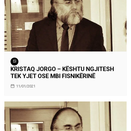
KRISTAQ JORGO – KËSHTU NGJITESH
TEK YJET OSE MBI FISNIKËRINË
11/01/2021