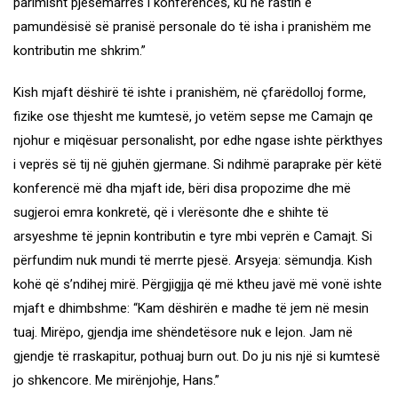
parimisht pjesëmarrës i konferencës, ku në rastin e
pamundësisë së pranisë personale do të isha i pranishëm me
kontributin me shkrim.”
Kish mjaft dëshirë të ishte i pranishëm, në çfarëdolloj forme,
fizike ose thjesht me kumtesë, jo vetëm sepse me Camajn qe
njohur e miqësuar personalisht, por edhe ngase ishte përkthyes
i veprës së tij në gjuhën gjermane. Si ndihmë paraprake për këtë
konferencë më dha mjaft ide, bëri disa propozime dhe më
sugjeroi emra konkretë, që i vlerësonte dhe e shihte të
arsyeshme të jepnin kontributin e tyre mbi veprën e Camajt. Si
përfundim nuk mundi të merrte pjesë. Arsyeja: sëmundja. Kish
kohë që s’ndihej mirë. Përgjigjja që më ktheu javë më vonë ishte
mjaft e dhimbshme: “Kam dëshirën e madhe të jem në mesin
tuaj. Mirëpo, gjendja ime shëndetësore nuk e lejon. Jam në
gjendje të rraskapitur, pothuaj burn out. Do ju nis një si kumtesë
jo shkencore. Me mirënjohje, Hans.”