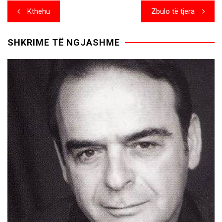
Post
Kthehu
Zbulo të tjera
navigation
SHKRIME TË NGJASHME