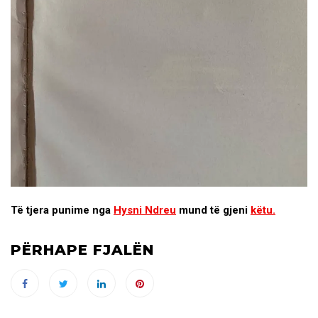
Të tjera punime nga
Hysni Ndreu
mund të gjeni
këtu.
PËRHAPE FJALËN