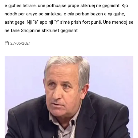
e gjuhës letrare, unë pothuajse prapë shkruej në gegnisht. Kjo
ndodh për arsye se sintaksa, e cila përban bazën e nji gjuhe,
asht gege. Nji “ë” apo nji “r” s’më prish fort punë. Unë mendoj se
në tanë Shqipninë shkruhet gegnisht.
27/06/2021