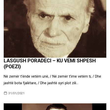
LASGUSH PORADECI – KU VEMI SHPESH
(POEZI)
Në zemër t’ënde vetëm unë, / Në zemër t’ime vetëm ti, / Dhe
jashtë bota fjalëtare, / Dhe jashtë syri plot zili…
31/01/2021