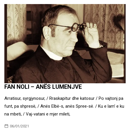
FAN NOLI – ANËS LUMENJVE
Arratisur, syrgjynosur, / Rraskapitur dhe katosur / Po vajtonj pa
funt, pa shpresë, / Anës Elbë-s, anës Spree-së. / Ku e lam’ e ku
na mbeti, / Vaj-vatani e mjer mileti,
06/01/2021