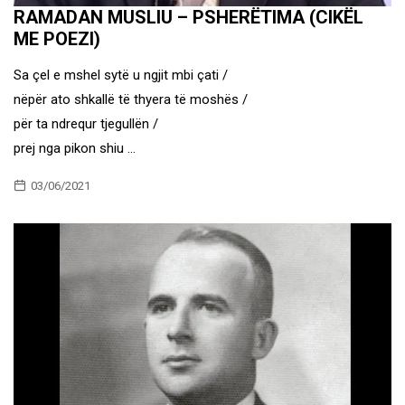
RAMADAN MUSLIU – PSHERËTIMA (CIKËL
ME POEZI)
Sa çel e mshel sytë u ngjit mbi çati /
nëpër ato shkallë të thyera të moshës /
për ta ndrequr tjegullën /
prej nga pikon shiu …
03/06/2021