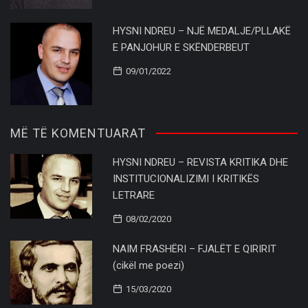
HYSNI NDREU – NJË MEDALJE/PLLAKË
E PANJOHUR E SKËNDERBEUT
09/01/2022
MË TË KOMENTUARAT
HYSNI NDREU – REVISTA KRITIKA DHE
INSTITUCIONALIZIMI I KRITIKËS
LETRARE
08/02/2020
NAIM FRASHËRI – FJALËT E QIRIRIT
(cikël me poezi)
15/03/2020