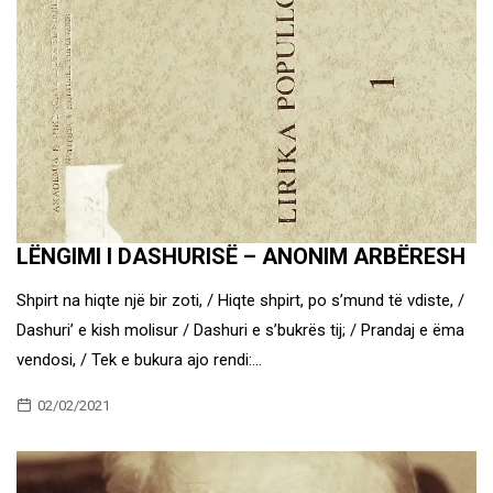
LËNGIMI I DASHURISË – ANONIM ARBËRESH
Shpirt na hiqte një bir zoti, / Hiqte shpirt, po s’mund të vdiste, /
Dashuri’ e kish molisur / Dashuri e s’bukrës tij; / Prandaj e ëma
vendosi, / Tek e bukura ajo rendi:…
02/02/2021