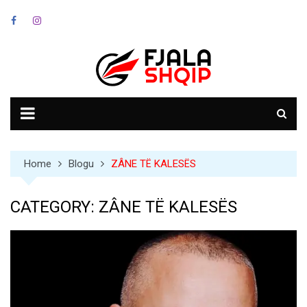
Skip
to
content
Home
Blogu
ZÂNE TË KALESËS
CATEGORY:
ZÂNE TË KALESËS