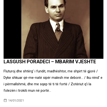
LASGUSH PORADECI – MBARIM VJESHTE
Fluturoj dhe shtërg’ i fundit, madhështor, me shpirt të gjorë /
Dyke shkuar që-me-natë sipër malesh me deborë… / Iku rënd’ e
i përmallshmë, dhe me sqep të ti të fortë / Zotëriut q’i la
folezën i trokiti mun në portë…
14/01/2021