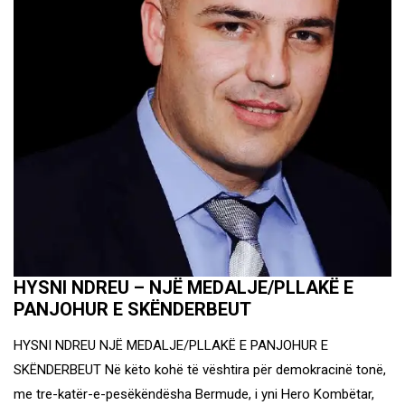
HYSNI NDREU – NJË MEDALJE/PLLAKË E
PANJOHUR E SKËNDERBEUT
HYSNI NDREU NJË MEDALJE/PLLAKË E PANJOHUR E
SKËNDERBEUT Në këto kohë të vështira për demokracinë tonë,
me tre-katër-e-pesëkëndësha Bermude, i yni Hero Kombëtar,