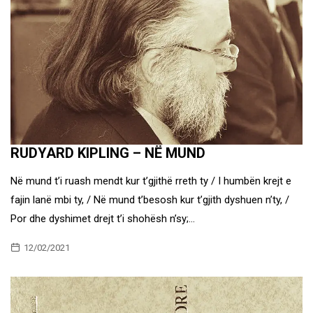
RUDYARD KIPLING – NË MUND
Në mund t’i ruash mendt kur t’gjithë rreth ty / I humbën krejt e
fajin lanë mbi ty, / Në mund t’besosh kur t’gjith dyshuen n’ty, /
Por dhe dyshimet drejt t’i shohësh n’sy;…
12/02/2021