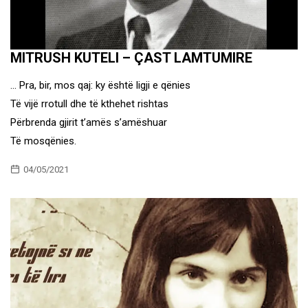
MITRUSH KUTELI – ÇAST LAMTUMIRE
… Pra, bir, mos qaj: ky është ligji e qënies
Të vijë rrotull dhe të kthehet rishtas
Përbrenda gjirit t’amës s’amëshuar
Të mosqënies.
04/05/2021