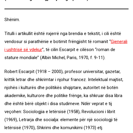
Shënim.
Titulli i artikullit është nxjerrë nga brendia e tekstit, i cili është
vendosur si parathënie e botimit frëngjisht të romanit “
Gjenerali
i ushtrisë së vdekur
”, të cilin Escarpit e cilëson “roman de
stature mondiale” (Albin Michel, Paris, 1970, f. 9-11).
Robert Escarpit (1918 – 2000), profesor universitar, gazetar,
krittik letrar dhe shkrimtar i njohur francez. Intelektual majtist,
njohës i kulturës dhe politikës shqiptare, autoritet në botën
akademike, kulturore dhe politike frënge, ka shkruar disa libra
dhe është bërë objekt i disa studimeve. Ndër veprat e tij
veçohen: Sociologjia e letërsisë (1958), Revolucioni i librit
(1969), Letrarja dhe socialja: elemente për një sociologji të
letërsisë (1970), Shkrimi dhe komunikimi (1973) etj.