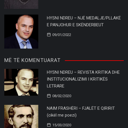
HYSNI NDREU – NJË MEDALJE/PLLAKË
E PANJOHUR E SKËNDERBEUT
09/01/2022
MË TË KOMENTUARAT
HYSNI NDREU – REVISTA KRITIKA DHE
INSTITUCIONALIZIMI I KRITIKËS
LETRARE
08/02/2020
NAIM FRASHËRI – FJALËT E QIRIRIT
(cikël me poezi)
15/03/2020