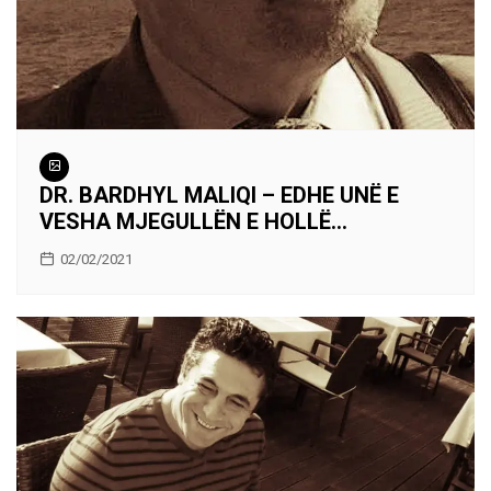
DR. BARDHYL MALIQI – EDHE UNË E
VESHA MJEGULLËN E HOLLË…
02/02/2021