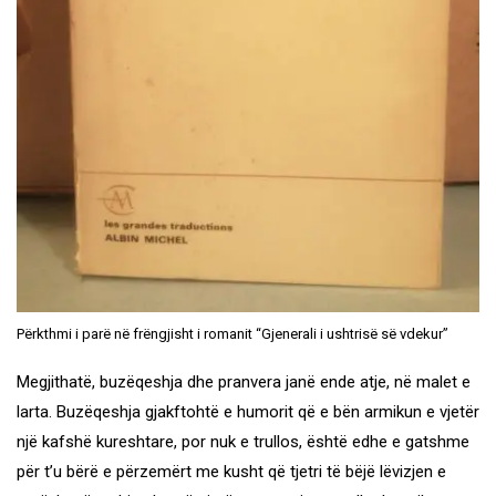
Përkthmi i parë në frëngjisht i romanit “Gjenerali i ushtrisë së vdekur”
Megjithatë, buzëqeshja dhe pranvera janë ende atje, në malet e
larta. Buzëqeshja gjakftohtë e humorit që e bën armikun e vjetër
një kafshë kureshtare, por nuk e trullos, është edhe e gatshme
për t’u bërë e përzemërt me kusht që tjetri të bëjë lëvizjen e