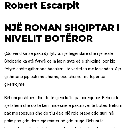
Robert Escarpit
NJË ROMAN SHQIPTAR I
NIVELIT BOTËROR
Çdo vend ka së paku dy fytyra, një legjendare dhe një reale.
Shqipëria ka atë fytyrë që ia japin sytë që e shikojnë, por kjo
fytyrë është gjithmonë bashkim i të vërtetës me legjendën. Ajo
gjithmonë jep pak më shumë, ose shumë më tepër se
ç’kërkojmë.
Bëhuni pushtues dhe do të gjeni luftë pa mirënjohje. Bëhuni të
sjellshëm dhe do të keni miqësinë e pakursyer të botës. Bëhuni
pak mosbesues dhe do t’ju dalë një roje prapa çdo guri, një
polic pas çdo dere, një mister në çdo rrugë. Bëhuni të