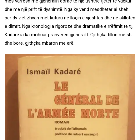
mes varresh me gjeneralin dorac të një ushtrie tjetër të vdekur
dhe me një prift të dyshimtë. Nga ky vend mesdhetar ai sheh
për dy vjet zhvarrimet kuturu në lloçin e vjeshtës dhe në skllotën
e dimrit. Nga kronologjia rigoroze dhe dramatike e rrëfimit të tij,
Kadare ia ka mohuar pranverën gjeneralit. Gjithçka fillon me shi
dhe borë, gjithçka mbaron me erë.