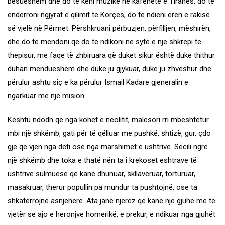
besueshëm dhe do të keni muzikë në kafenetë e Tiranës, do të
ëndërroni ngjyrat e qilimit të Korçës, do të ndieni erën e rakisë
së vjelë në Përmet. Përshkruani përbuzjen, përfilljen, mëshirën,
dhe do të mendoni që do të ndikoni në sytë e një shkrepi të
thepisur, me faqe të zhbiruara që duket sikur është duke thithur
duhan mendueshëm dhe duke ju gjykuar, duke ju zhveshur dhe
përulur ashtu siç e ka përulur Ismail Kadare gjeneralin e
ngarkuar me një mision.
Kështu ndodh që nga kohët e neolitit, malësori rri mbështetur
mbi një shkëmb, gati për të qëlluar me pushkë, shtizë, gur, çdo
gjë që vjen nga deti ose nga marshimet e ushtrive. Secili ngre
një shkëmb dhe toka e thatë nën ta i krekoset eshtrave të
ushtrive sulmuese që kanë dhunuar, skllavëruar, torturuar,
masakruar, therur popullin pa mundur ta pushtojnë, ose ta
shkatërrojnë asnjëherë. Ata janë njerëz që kanë një gjuhë më të
vjetër se ajo e heronjve homerikë, e prekur, e ndikuar nga gjuhët