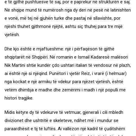
e të gjithë pushtuesve të saj, por e paprekur në strukturën e saj.
Në shqipe mund të numërosh nga dy deri në pesë në latinishten
e vonë, më tej në gjuhën turke dhe pastaj në sllavishte, por
njëshi thuhet gjithmonë njëjtë, ashtu siç thuhej para tre mijë
vjetësh.
Dhe kjo është e mjaftueshme: një i përfaqëson të gjithë
shqiptarët në Shqipëri. Në romanin e Ismail Kadaresë malësori
Nik Martini shtie kundër çdo ushtari italian të vendosur në plazh,
ai është një si njëqind. Punëtori i vjetër Reiz, i vrarë (i helmuar)
nga kockat e një armiku të vdekur para njëzet vjetësh, është
vetëm dhimbja e madhe dhe zemërimi i madh i një populli me
histori tragjike.
Midis këtyre dy të vdekurve të vetmuar, gjenerali i cili mbledh
divizionet dhe ushtritë e skeleteve, ndihet më i mundur se
paraardhësit e tij të luftës. Ai vallëzon një kadril të çuditshëm