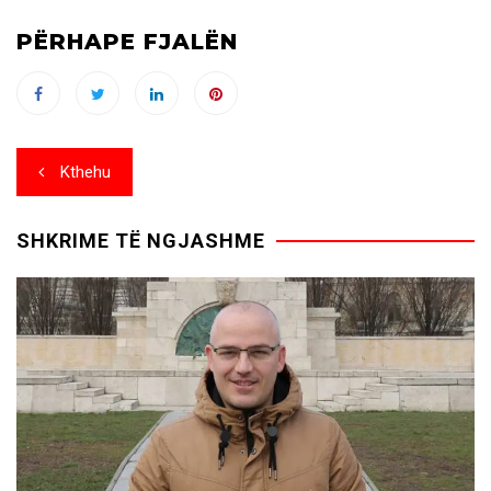
PËRHAPE FJALËN
Post
Kthehu
navigation
SHKRIME TË NGJASHME