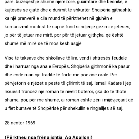
parë, buzëqeshje shumë njerëzore, guximtare dhe besnike, e
kujtesës së gjatë dhe e durimit të shkurtër. Shqipëria gjithashtu
ka një pranverë e cila mund të përkthehet në gjuhën e
komunizmit modest të saj në fund si ndjenjë gëzimi e jetesës,
jo për të jetuar më mirë, por për të jetuar gjithçka, që është
shumë më mirë se të mos kesh asgjë.
Vise të taksave dhe shkollave të lira, vend i shtresës feudale
dhe i harruar nga ana e Evropës, Shqipëria gjithmonë ka pasur
dhe ende ruan një traditë të fortë me poezinë orale. Për
përvjetorin e njëzet e pestë të çlirimit të saj, Ismail Kadare i jep
lexuesit francez një roman të nivelit botëror, çka do të thotë
shumë, por, për më shumë, ai roman është zëri i mijëvjeçarit që
u flet burrave të Shqipërisë për shekullin e ringjalljes së saj.
28 nëntor 1969
(Përktheu nga frëngjishtja: Ag Apolloni)