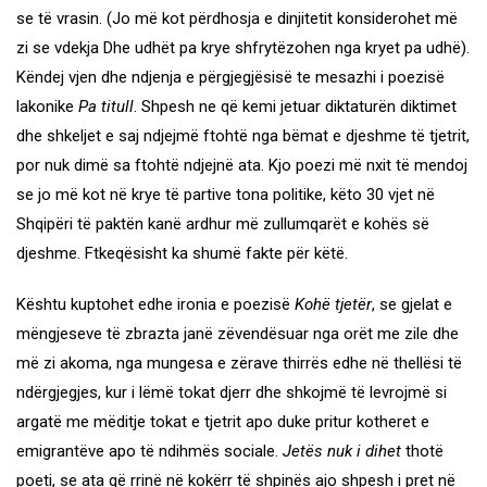
se të vrasin. (Jo më kot përdhosja e dinjitetit konsiderohet më
zi se vdekja Dhe udhët pa krye shfrytëzohen nga kryet pa udhë).
Këndej vjen dhe ndjenja e përgjegjësisë te mesazhi i poezisë
lakonike
Pa titull
. Shpesh ne që kemi jetuar diktaturën diktimet
dhe shkeljet e saj ndjejmë ftohtë nga bëmat e djeshme të tjetrit,
por nuk dimë sa ftohtë ndjejnë ata. Kjo poezi më nxit të mendoj
se jo më kot në krye të partive tona politike, këto 30 vjet në
Shqipëri të paktën kanë ardhur më zullumqarët e kohës së
djeshme. Ftkeqësisht ka shumë fakte për këtë.
Kështu kuptohet edhe ironia e poezisë
Kohë tjetër
, se gjelat e
mëngjeseve të zbrazta janë zëvendësuar nga orët me zile dhe
më zi akoma, nga mungesa e zërave thirrës edhe në thellësi të
ndërgjegjes, kur i lëmë tokat djerr dhe shkojmë të levrojmë si
argatë me mëditje tokat e tjetrit apo duke pritur kotheret e
emigrantëve apo të ndihmës sociale.
Jetës nuk i dihet
thotë
poeti, se ata që rrinë në kokërr të shpinës ajo shpesh i pret në