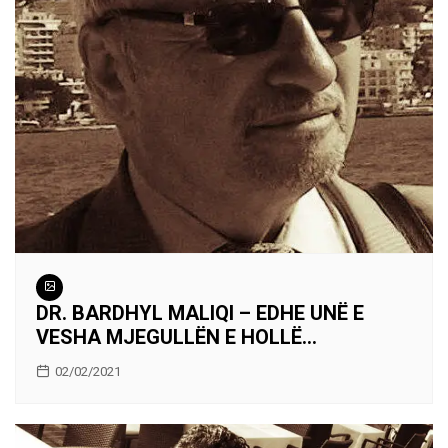
DR. BARDHYL MALIQI – EDHE UNË E
VESHA MJEGULLËN E HOLLË…
02/02/2021