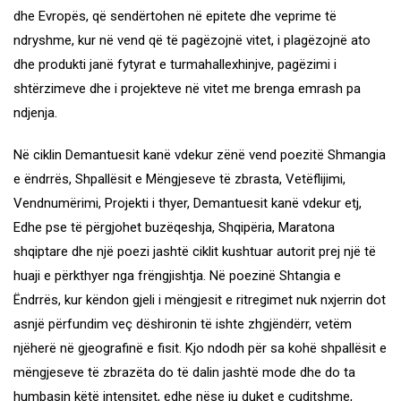
dhe Evropës, që sendërtohen në epitete dhe veprime të
ndryshme, kur në vend që të pagëzojnë vitet, i plagëzojnë ato
dhe produkti janë fytyrat e turmahallexhinjve, pagëzimi i
shtërzimeve dhe i projekteve në vitet me brenga emrash pa
ndjenja.
Në ciklin Demantuesit kanë vdekur zënë vend poezitë Shmangia
e ëndrrës, Shpallësit e Mëngjeseve të zbrasta, Vetëflijimi,
Vendnumërimi, Projekti i thyer, Demantuesit kanë vdekur etj,
Edhe pse të përgjohet buzëqeshja, Shqipëria, Maratona
shqiptare dhe një poezi jashtë ciklit kushtuar autorit prej një të
huaji e përkthyer nga frëngjishtja. Në poezinë Shtangia e
Ëndrrës, kur këndon gjeli i mëngjesit e ritregimet nuk nxjerrin dot
asnjë përfundim veç dëshironin të ishte zhgjëndërr, vetëm
njëherë në gjeografinë e fisit. Kjo ndodh për sa kohë shpallësit e
mëngjeseve të zbrazëta do të dalin jashtë mode dhe do ta
humbasin këtë intensitet, edhe nëse ju duket e çuditshme,