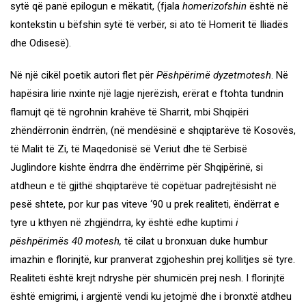
sytë që panë epilogun e mëkatit, (fjala
homerizofshin
është në
kontekstin u bëfshin sytë të verbër, si ato të Homerit të Iliadës
dhe Odisesë).
Në një cikël poetik autori flet për
Pëshpërimë dyzetmotesh
. Në
hapësira lirie nxinte një lagje njerëzish, erërat e ftohta tundnin
flamujt që të ngrohnin krahëve të Sharrit, mbi Shqipëri
zhëndërronin ëndrrën, (në mendësinë e shqiptarëve të Kosovës,
të Malit të Zi, të Maqedonisë së Veriut dhe të Serbisë
Juglindore kishte ëndrra dhe ëndërrime për Shqipërinë, si
atdheun e të gjithë shqiptarëve të copëtuar padrejtësisht në
pesë shtete, por kur pas viteve ‘90 u prek realiteti, ëndërrat e
tyre u kthyen në zhgjëndrra, ky është edhe kuptimi
i
pëshpërimës 40 motesh,
të cilat u bronxuan duke humbur
imazhin e florinjtë, kur pranverat zgjoheshin prej kollitjes së tyre.
Realiteti është krejt ndryshe për shumicën prej nesh. I florinjtë
është emigrimi, i argjentë vendi ku jetojmë dhe i bronxtë atdheu