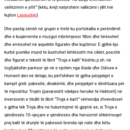
vallëzimin e yllit”
(këtu, krejt natyrshëm vallëzimi i yllit më
kujton
Lasgushin
)
Dhe pastaj sërish në grupin e tretë ku portokallia e perëndimit
dhe e kuqërremta e muzgut mbrëmjesor fillon dhe hirësohet
dhe errësohet në aspektin figurativ dhe kuptimor. E gjithë kjo
kurbë poetike mund të ilustrohet lehtësisht me ciklet, poezitë
dhe figurat e tekstit të librit “Troja e kalit” Kështu p.sh. në
togfjalëshin parësor që në e njohim nga
Iliada dhe Odisea
e
Homerit deri në detaje, ku përfshihen të gjitha përpjekjet e
kampit grek: pabesitë, dinakëritë, dhe përpjekjet e dështuara për
të mposhtur Trojën (pavarsisht vdekjes heroike të Hektorit) në
inversionin e titullit të librit
“Troja e kalit”
vëmendja zhvendoset
e gjitha tek Troja dhe ne hulumtojmë të gjejmë se, si Troja e
qëndresës 10-vjeçare e qëndresës dhe heroizmit shkërmoqet
prej kalit të drunjtë të pabesisë brenda një nate dhe këtu