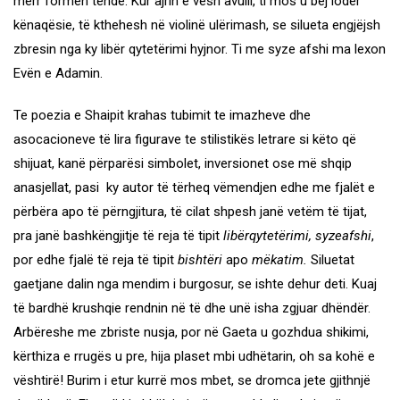
merr formën tënde. Kur ajrin e vesh avulli, ti mos u bëj lodër
kënaqësie, të kthehesh në violinë ulërimash, se silueta engjëjsh
zbresin nga ky libër qytetërimi hyjnor. Ti me syze afshi ma lexon
Evën e Adamin.
Te poezia e Shaipit krahas tubimit te imazheve dhe
asocacioneve të lira figurave te stilistikës letrare si këto që
shijuat, kanë përparësi simbolet, inversionet ose më shqip
anasjellat, pasi ky autor të tërheq vëmendjen edhe me fjalët e
përbëra apo të përngjitura, të cilat shpesh janë vetëm të tijat,
pra janë bashkëngjitje të reja të tipit
libërqytetërimi, syzeafshi
,
por edhe fjalë të reja të tipit
bishtëri
apo
mëkatim.
Siluetat
gaetjane dalin nga mendim i burgosur, se ishte dehur deti. Kuaj
të bardhë krushqie rendnin në të dhe unë isha zgjuar dhëndër.
Arbëreshe me zbriste nusja, por në Gaeta u gozhdua shikimi,
kërthiza e rrugës u pre, hija plaset mbi udhëtarin, oh sa kohë e
vështirë! Burim i etur kurrë mos mbet, se dromca jete gjithnjë