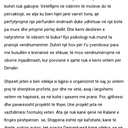
kohët nuk gabojnë. Vetëflijimi në ndërrim të moteve do të
përcaktojë, se atje ku bien hijet janë varret tona, që
përfytyrojmë një përfundim ëndrrash duke udhëtuar në një botë
pa mure dhe jetojmë përtej diellit. Dhe kemi dëshirën e
natyrshme: të vdesim të bukur! Kjo psikologji nuk mund ta
pranojë vendnumërimin. Duhet një hov për t’u çvendosur para
me busullën e krenarisë së shkuar, të mos vendnumërojmë në
oborre mjaullimash, kur porosinë e qartë nuk e kemi vetëm për
Dimalin.
Shpesh jetën e bën vdekja si ligjësi e organizimit të saj, jo vetëm
prej të shenjtëve profetë, por dhe ne vetë, asaj i largohemi
vetëm në hapësirë, se në kohë i qasemi më pranë. Por, gjithsesi
dhe pavarësisht projektit të thyer, Unë projekt jeta në
vazhdimësi formuloj veten. Ata që nuk kanë qenë në Kalanë e
Krujës pëshpërisin se, Shqipëria është një kafshatë, kanë të
drejtë, pohon autori, tek poezia Demantuesit kanë vdekur, se në