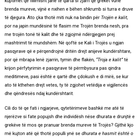
kuptimet që fillimisht janë të qarta si zjarri që grekët vunë
brenda mureve, vijnë e nxihen e bëhen shkrumb si turra e druve
të djegura. Ato çka thotë miti nuk na bindin për
Trojën e kalit,
por na japin mundësinë të flasim me Trojën brenda nesh, pra
me trojën tonë të kalit dhe të zgjojmë ndërgjegjen prej
mashtrimit të mundshëm. Në qoftë se Kali i Trojës u ngjan
pasqyrave që e përqendrojnë dritën drejt anijeve kundërshtare,
por që mbrapa lenë zjarrin, tymin dhe flakën,
“Troja e kalit”
të
krijon përfytyrimin e pasqyrave të përmbysura pas qindra
meditimeve, pasi është e qartë dhe çdokush e di mirë, se kur
ato të kthehen drejt vetes, ty të zgjohet vetëdija e vigjilencës
dhe qëndresës ndaj kundërshtarit.
Cili do të qe fati i ngjarjeve, qytetërimeve bashkë me atë të
njerëzve si fate popujsh dhe individësh nëse dhurata e drunjtë e
grekëve të mos qe pranuar brenda mureve të Trojës? Gjithë kjo
më kujton atë që thotë populli ynë se
dhurata e hasmit është o