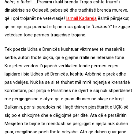
helm, o thikë
!……Pranimi i kalit brenda Trojës është triumf i
dinakërisë së Odisesë, pabesisë dhe tradhtisë brenda mureve,
që i çoi trojanët në vetëvrasje!
Ismail Kadareja
është përpjekur,
që në një nga poemat e tij në mos gaboj te
“Laokonti”
të zgjojë
vetëdijen tonë përmes tragjedisë trojane.
Tek poezia Udha e Drenicës kushtuar viktimave të masakrës
serbe, autori thotë diçka, që e gjejmë rrallë në letërsinë tonë.
Kur jetës vendos t’i japësh vertikalen tënde përmes ecjes
lapidare i bie Udhës së Drenicës, kështu Arbërinë e prek edhe
pas vdekjes. Nuk ka se si të thuhet më mirë ndjenja e krenarisë
kombëtare, por pritja e Prishtinës në dyert e saj nuk shpërblehet
me përgjegjësinë e atyre që e çuan dhunën në skaje në krejt
Ballkanin, por si paradoks në Hagë thirren pjesëtarët e UÇK-së
siç po e shikojmë dhe e dëgjojmë për ditë. Ata që e përsëritin
Mesjetën të bëjnë të mendosh se përgjigjet e njëjta nuk duhen
çuar, megjithëse poeti thotë ndryshe. Ato që duhen çuar janë