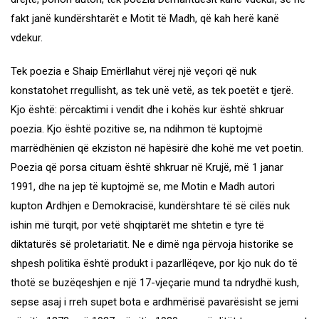
fakt janë kundërshtarët e Motit të Madh, që kah herë kanë
vdekur.
Tek poezia e Shaip Emërllahut vërej një veçori që nuk
konstatohet rregullisht, as tek unë vetë, as tek poetët e tjerë.
Kjo është: përcaktimi i vendit dhe i kohës kur është shkruar
poezia. Kjo është pozitive se, na ndihmon të kuptojmë
marrëdhënien që ekziston në hapësirë dhe kohë me vet poetin.
Poezia që porsa cituam është shkruar në Krujë, më 1 janar
1991, dhe na jep të kuptojmë se, me Motin e Madh autori
kupton Ardhjen e Demokracisë, kundërshtare të së cilës nuk
ishin më turqit, por vetë shqiptarët me shtetin e tyre të
diktaturës së proletariatit. Ne e dimë nga përvoja historike se
shpesh politika është produkt i pazarllëqeve, por kjo nuk do të
thotë se buzëqeshjen e një 17-vjeçarie mund ta ndrydhë kush,
sepse asaj i rreh supet bota e ardhmërisë pavarësisht se jemi