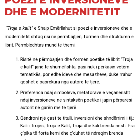
DHE E MODERNITETIT
“Troja e kalit”
e Shaip Emërllahut si poezi e inversioneve dhe e
modernitetit shfaq risi në përmbajtjen, formën dhe strukturën e
librit. Përmbledhtas mund të themi:
Risitë në përmbajtjen dhe formën poetike të librit “Troja
e kalit” janë të shumëfishta, pasi nuk i përkasin vetëm
tematikës, por edhe ideve dhe mesazheve, duke rrahur
qoshet e paprekura nga autorë të tjerë.
Preferenca ndaj simboleve, metaforave e veçanërisht
ndaj inversioneve në sintaksën poetike i japin përparësi
autorit në garën me të tjerë.
Qëndroni një çast te titulli, inversioni dhe shndërrimi i tij.:
Kali i Trojës, Troja e Kalit, Troja dhe kali brenda nesh. Pra
ç’pika të forta kemi dhe ç’duhet të ndreqim brenda