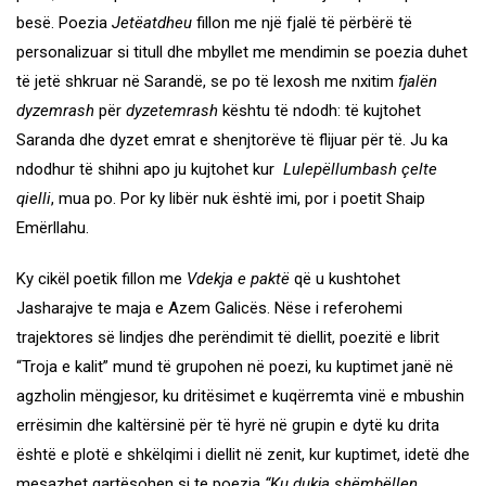
besë. Poezia
Jetëatdheu
fillon me një fjalë të përbërë të
personalizuar si titull dhe mbyllet me mendimin se poezia duhet
të jetë shkruar në Sarandë, se po të lexosh me nxitim
fjalën
dyzemrash
për
dyzetemrash
kështu të ndodh: të kujtohet
Saranda dhe dyzet emrat e shenjtorëve të flijuar për të. Ju ka
ndodhur të shihni apo ju kujtohet kur
Lulepëllumbash çelte
qielli
, mua po. Por ky libër nuk është imi, por i poetit Shaip
Emërllahu.
Ky cikël poetik fillon me
Vdekja e paktë
që u kushtohet
Jasharajve te maja e Azem Galicës. Nëse i referohemi
trajektores së lindjes dhe perëndimit të diellit, poezitë e librit
“Troja e kalit” mund të grupohen në poezi, ku kuptimet janë në
agzholin mëngjesor, ku dritësimet e kuqërremta vinë e mbushin
errësimin dhe kaltërsinë për të hyrë në grupin e dytë ku drita
është e plotë e shkëlqimi i diellit në zenit, kur kuptimet, idetë dhe
mesazhet qartësohen si te poezia
“Ku dukja shëmbëllen