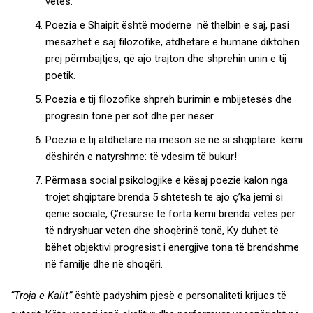
vetes.
Poezia e Shaipit është moderne në thelbin e saj, pasi
mesazhet e saj filozofike, atdhetare e humane diktohen
prej përmbajtjes, që ajo trajton dhe shprehin unin e tij
poetik.
Poezia e tij filozofike shpreh burimin e mbijetesës dhe
progresin tonë për sot dhe për nesër.
Poezia e tij atdhetare na mëson se ne si shqiptarë kemi
dëshirën e natyrshme: të vdesim të bukur!
Përmasa social psikologjike e kësaj poezie kalon nga
trojet shqiptare brenda 5 shtetesh te ajo ç’ka jemi si
qenie sociale, Ç’resurse të forta kemi brenda vetes për
të ndryshuar veten dhe shoqërinë tonë, Ky duhet të
bëhet objektivi progresist i energjive tona të brendshme
në familje dhe në shoqëri.
“Troja e Kalit”
është padyshim pjesë e personaliteti krijues të