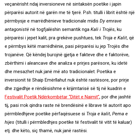
veçanërisht ndaj inversioneve në sintaksën poetike i japin
përparësi autorit në garën me të tjerë. P.sh. titulli i librit është një
përmbysje e marrëdhënieve tradicionale midis
Dy emrave
antagonistë
në togfjalëshin semantik nga
Kali i Trojës
, ku
përparësi i jepet kalit, pra grekëve pushtues, tek
Troja e Kalit
, që
e përmbys këtë marrëdhënie, pasi përparësi iu jep Trojës dhe
trojanëve. Që këndej burojnë gjetja e fakteve dhe e faktorëve,
zbërthimi i aleancave dhe analiza e prirjes parësore, ku idetë
dhe mesazhet nuk janë më ato tradicionalet. Poetika e
inversionit të Shaip Emërllahut nuk është rastësore, por prirje
dhe zgjedhje e rëndësishme e krijimtarisë së tij në kuadrin e
Festivalit Poetik Ndërkombëtar “Ditët e Naimit”
, por dhe jashtë
tij, pasi rrok qindra raste në brendësinë e librave të autorit apo
përmbledhjeve poetike përfaqësuese si
Troja e kalit
,
Pema e
hijes
(titulli i përmbledhjes poetike të festivalit të vitit të kaluar)
etj. dhe këto, siç thamë, nuk janë rastësi.