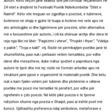
autorit. Këto veçori janë skalitur dhe performuar veçanërisht në
24 vitet e drejtimit të Festivalit Poetik Ndërkombëtar “Ditët e
Naimit”. Këto vite treguan se zgjedhja e poezisë, e tubimeve,
botimeve në shqip e gjuhë të huaja si botime më vete apo në
ato antologjike si dhe ligjërimeve për poezinë, ishin alternativa
më e besueshme për autorin, i cili ka shënuar arritje dhe vlera të
reja nga libri në libër: “Pagëzimi i viteve”, “Projekt i thyer
”,
“Vdekja
e paktë
”,
“Troja e kalit” etj. Risitë në përmbajtjen poetike janë të
shumëfishta, pasi nuk i përkasin vetëm tematikës, por edhe
ideve dhe mesazheve, duke rrahur qoshet e paprekura nga
autorë të tjerë dhe më tej: risitë në formën artistike apo në
strukturë janë pjesë e organizimit të materialit poetik. Dhe këtu
nuk e kam fjalën vetëm për tubimin dhe plotërimin e cikleve
poetike me poezi me tematikë të përafërt, por edhe për
ngrehinën e çdo poezie. Në këtë pikë poezia e të tjerëve
ndryshon shumë nga poezia e Shaipit, pasi ai është poet më
konciz. Gjithashtu preferenca ndaj simboleve, metaforave e