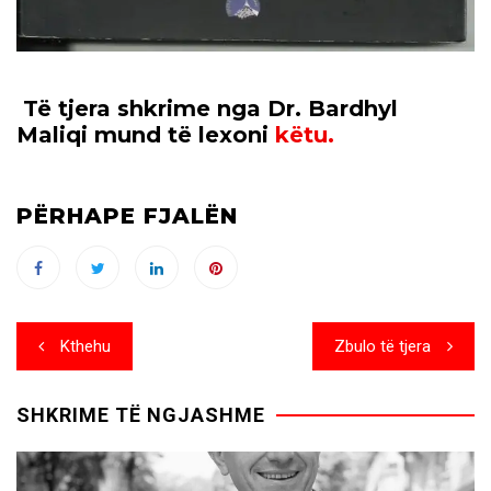
Të tjera shkrime nga Dr. Bardhyl
Maliqi mund të lexoni
këtu.
PËRHAPE FJALËN
Post
Kthehu
Zbulo të tjera
navigation
SHKRIME TË NGJASHME