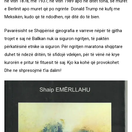
në vitin 1878, më 1937, në vitin 1989 apo në ditët tona, se muret
e Berlinit apo muret që po ngrinte Donald Trump në kufij me
Meksikën, kudo që të ndodhen, një ditë do të bien.
Pavarësisht se Shqipërisë gjeografia e varreve nëpër të gjitha
trojet e saj në Ballkan nuk ia siguron ngritjen, të paktën
përkatësinë etnike ia siguron. Për ngritjen maratona shqiptare
duhet të ndezë dritën, të sfidojë vdekjen, për të vënë në krye
kurorën e pritur të fituesit të saj. Kjo ka kohë që provokohet.
Dhe ne shpresojmë t’ia dalim!