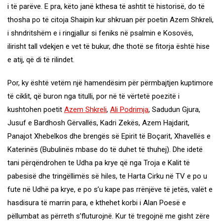
i të parëve. E pra, këto janë kthesa të ashtit të historisë, do të
thosha po të citoja Shaipin kur shkruan për poetin Azem Shkreli,
i shndritshëm e i ringjallur si feniks në psalmin e Kosovës,
ilirisht tall vdekjen e vet të bukur, dhe thotë se fitorja është hise
e atij, që di të rilindet.
Por, ky është vetëm një hamendësim për përmbajtjen kuptimore
të ciklit, që buron nga titulli, por në të vërtetë poezitë i
kushtohen poetit
Azem Shkreli
,
Ali Podrimja
, Sadudun Gjura,
Jusuf e Bardhosh Gërvallës, Kadri Zekës, Azem Hajdarit,
Panajot Xhebelkos dhe brengës së Epirit të Boçarit, Xhavellës e
Katerinës (Bubulinës mbase do të duhet të thuhej). Dhe idetë
tani përqëndrohen te Udha pa krye që nga Troja e Kalit të
pabesisë dhe tringëllimës së hiles, te Harta Cirku në TV e po u
fute në Udhë pa krye, e po s’u kape pas rrënjëve të jetës, valët e
hasdisura të marrin para, e kthehet korbi i Alan Poesë e
pëllumbat as përreth s’fluturojnë. Kur të tregojnë me gisht zëre