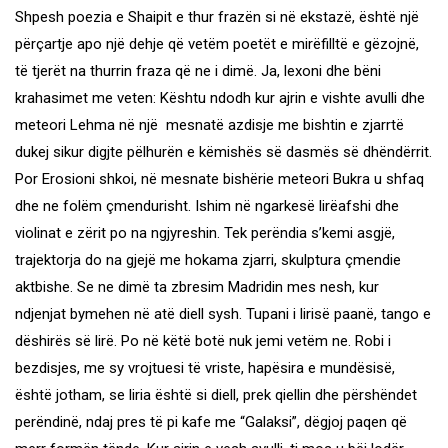
Shpesh poezia e Shaipit e thur frazën si në ekstazë, është një
përçartje apo një dehje që vetëm poetët e mirëfilltë e gëzojnë,
të tjerët na thurrin fraza që ne i dimë. Ja, lexoni dhe bëni
krahasimet me veten: Kështu ndodh kur ajrin e vishte avulli dhe
meteori Lehma në një mesnatë azdisje me bishtin e zjarrtë
dukej sikur digjte pëlhurën e këmishës së dasmës së dhëndërrit.
Por Erosioni shkoi, në mesnate bishërie meteori Bukra u shfaq
dhe ne folëm çmendurisht. Ishim në ngarkesë lirëafshi dhe
violinat e zërit po na ngjyreshin. Tek perëndia s’kemi asgjë,
trajektorja do na gjejë me hokama zjarri, skulptura çmendie
aktbishe. Se ne dimë ta zbresim Madridin mes nesh, kur
ndjenjat bymehen në atë diell sysh. Tupani i lirisë paanë, tango e
dëshirës së lirë. Po në këtë botë nuk jemi vetëm ne. Robi i
bezdisjes, me sy vrojtuesi të vriste, hapësira e mundësisë,
është jotham, se liria është si diell, prek qiellin dhe përshëndet
perëndinë, ndaj pres të pi kafe me “Galaksi”, dëgjoj paqen që