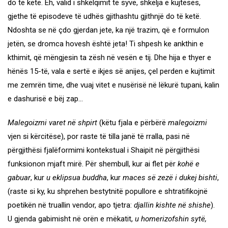
do të ketë. Eh, valid i shkëlqimit të syve, shkelja e kujtesës,
gjethe të episodeve të udhës gjithashtu gjithnjë do të ketë.
Ndoshta se në çdo gjerdan jete, ka një trazim, që e formulon
jetën, se dromca hovesh është jeta! Ti shpesh ke ankthin e
kthimit, që mëngjesin ta zësh në vesën e tij. Dhe hija e thyer e
hënës 15-të, vala e sertë e ikjes së anijes, çel perden e kujtimit
me zemrën time, dhe vuaj vitet e nusërisë në lëkurë tupani, kalin
e dashurisë e bëj zap…
Malegoizmi varet në shpirt
(këtu fjala e përbërë
malegoizmi
vjen si kërcitëse), por raste të tilla janë të rralla, pasi në
përgjithësi fjalëformimi kontekstual i Shaipit në përgjithësi
funksionon mjaft mirë. Për shembull, kur ai flet për
kohë e
gabuar
, kur
u eklipsua buddha
, kur
maces së zezë i dukej bishti
,
(raste si ky, ku shprehen bestytnitë popullore e shtratifikojnë
poetikën në truallin vendor, apo tjetra:
djallin kishte në shishe
).
U gjenda gabimisht në orën e mëkatit,
u homerizofshin sytë,