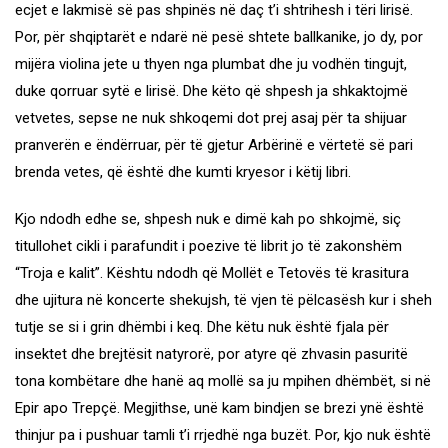
ecjet e lakmisë së pas shpinës në daç t’i shtrihesh i tëri lirisë.
Por, për shqiptarët e ndarë në pesë shtete ballkanike, jo dy, por
mijëra violina jete u thyen nga plumbat dhe ju vodhën tingujt,
duke qorruar sytë e lirisë. Dhe këto që shpesh ja shkaktojmë
vetvetes, sepse ne nuk shkoqemi dot prej asaj për ta shijuar
pranverën e ëndërruar, për të gjetur Arbërinë e vërtetë së pari
brenda vetes, që është dhe kumti kryesor i këtij libri.
Kjo ndodh edhe se, shpesh nuk e dimë kah po shkojmë, siç
titullohet cikli i parafundit i poezive të librit jo të zakonshëm
“Troja e kalit”. Kështu ndodh që Mollët e Tetovës të krasitura
dhe ujitura në koncerte shekujsh, të vjen të pëlcasësh kur i sheh
tutje se si i grin dhëmbi i keq. Dhe këtu nuk është fjala për
insektet dhe brejtësit natyrorë, por atyre që zhvasin pasuritë
tona kombëtare dhe hanë aq mollë sa ju mpihen dhëmbët, si në
Epir apo Trepçë. Megjithse, unë kam bindjen se brezi ynë është
thinjur pa i pushuar tamli t’i rrjedhë nga buzët. Por, kjo nuk është