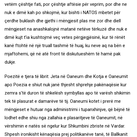
vetëm çështje fati, por çështje aftësie për veprim, por dhe ne
nuk e dimë kah po shkojmë, kur bishti i NATOS mbetet për
çerdhe buklash dhe gjethi i mëngjesit plas me zor dhe diell
mëngjeset na anashkalojnë matanë netëve tërkuzë dhe nuk e
dimë kujt t’ia kushtojmë veç vetes përgjegjësinë, kur të rënët
kanë ftohtë në një truall tashmë të huaj, ku neve aq na bën e
mjaftohemi, që në atë front të diskutueshëm të hamë pak
dukje.
Poezitë e tjera të librit: Jeta në Oaneum dhe Kotja e Oaneumit
apo Poezia e shiut nuk janë thjesht shprehje pakënaqësie kur
zemra s’të duron të shkelësh symbyllas apo të varësh shikimin
tek të plasurat e damarëve të tij. Oaneumi kotet i prerë me
mëngjeset e hutuar nga administrimi i tupanxhinjve, që bëjnë të
lodhet edhe shiu nga zallahia e plasaritjeve të Oaneumit, në
vërshimin e natës së ngelur kur Shkumbini zbriste në Vardar.
Shpesh ironikisht kënaqësia prej politikanëve tanë, të Ballkanit