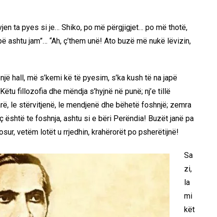
ë vjen ta pyes si je… Shiko, po më përgjigjet… po më thotë,
pë ashtu jam”… “Ah, ç’them unë! Ato buzë më nukë lëvizin,
jë hall, më s’kemi kë të pyesim, s’ka kush të na japë
ëtu fillozofia dhe mëndja s’hyjnë në punë; nj’e tillë
arë, le stërvitjenë, le mendjenë dhe bëhetë foshnjë; zemra
 është te foshnja, ashtu si e bëri Perëndia! Buzët janë pa
sur, vetëm lotët u rrjedhin, krahërorët po psherëtijnë!
Sa
zi,
la
mi
kët