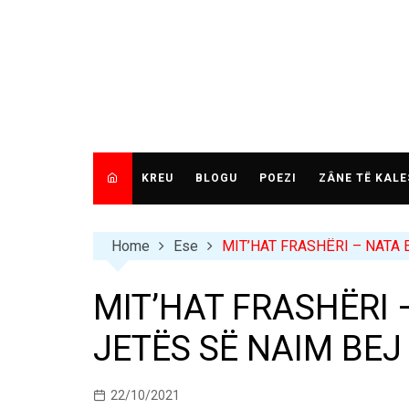
Skip
to
content
KREU
BLOGU
POEZI
ZÂNE TË KALE
Home
Ese
MIT’HAT FRASHËRI – NATA 
MIT’HAT FRASHËRI 
JETËS SË NAIM BEJ
22/10/2021