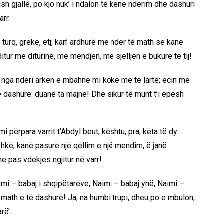
sh gjallë, po kjo nuk’ i ndalon të kenë nderim dhe dashuri
rr.
: turq, grekë, etj; kan’ ardhurë me nder të math se kanë
ur me diturinë, me mendjen, me sjelljen e bukurë të tij!
z; nga nderi arkën e mbahnë mi kokë më të lartë; ecin me
ë dashurë: duanë ta majnë! Dhe sikur të munt t’i epësh
emi përpara varrit t’Abdyl beut; kështu, pra, këta të dy
hkë, kanë pasurë një qëllim e një mendim, ë janë
he pas vdekjes ngjitur në varr!
aimi – babaj i shqipëtarëve, Naimi – babaj ynë, Naimi –
ë math e të dashurë! Ja, na humbi trupi, dheu po e mbulon,
rë’.