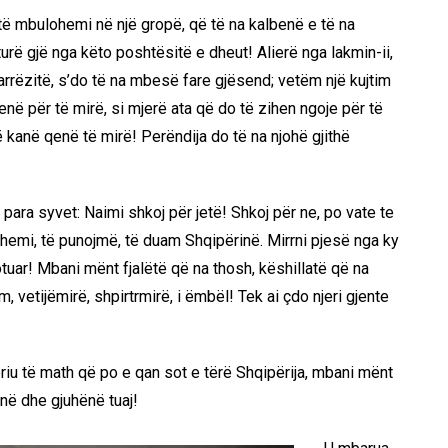
ë të mbulohemi në një gropë, që të na kalbenë e të na
rë gjë nga këto poshtësitë e dheut! Alierë nga lakmin-ii,
marrëzitë, s’do të na mbesë fare gjësend; vetëm një kujtim
enë për të mirë, si mjerë ata që do të zihen ngoje për të
që kanë qenë të mirë! Perëndija do të na njohë gjithë
para syvet: Naimi shkoj për jetë! Shkoj për ne, po vate te
hemi, të punojmë, të duam Shqipërinë. Mirrni pjesë nga ky
 lotuar! Mbani mënt fjalëtë që na thosh, këshillatë që na
ëm, vetijëmirë, shpirtrmirë, i ëmbël! Tek ai çdo njeri gjente
jeriu të math që po e qan sot e tërë Shqipërija, mbani mënt
enë dhe gjuhënë tuaj!