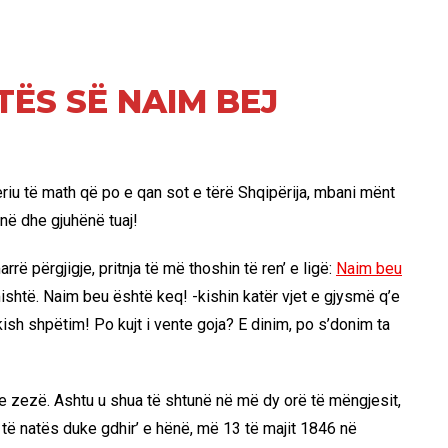
TËS SË NAIM BEJ
jeriu të math që po e qan sot e tërë Shqipërija, mbani mënt
enë dhe gjuhënë tuaj!
rë përgjigje, pritnja të më thoshin të ren’ e ligë:
Naim beu
ishtë. Naim beu është keq! -kishin katër vjet e gjysmë q’e
kish shpëtim! Po kujt i vente goja? E dinim, po s’donim ta
’ e zezë. Ashtu u shua të shtunë në më dy orë të mëngjesit,
1 të natës duke gdhir’ e hënë, më 13 të majit 1846 në