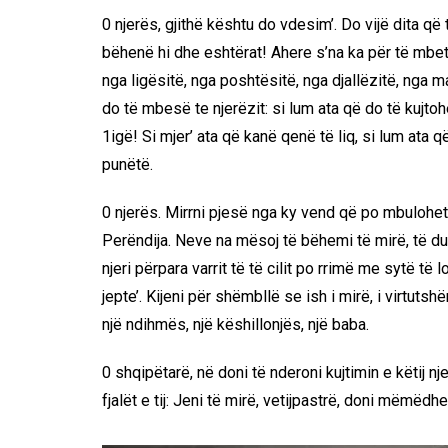
0 njerës, gjithë kështu do vdesim’. Do vijë dita q
bëhenë hi dhe eshtërat! Ahere s’na ka për të mbetu
nga ligësitë, nga poshtësitë, nga djallëzitë, nga 
do të mbesë te njerëzit: si lum ata që do të kujtoh
1igë! Si mjer’ ata që kanë qenë të liq, si lum ata 
punëtë.
0 njerës. Mirrni pjesë nga ky vend që po mbulohet 
Perëndija. Neve na mësoj të bëhemi të mirë, të du
njeri përpara varrit të të cilit po rrimë me sytë të
jepte’. Kijeni për shëmbllë se ish i mirë, i virtutsh
një ndihmës, një këshillonjës, një baba.
0 shqipëtarë, në doni të nderoni kujtimin e këtij n
fjalët e tij: Jeni të mirë, vetijpastrë, doni mëmëdh