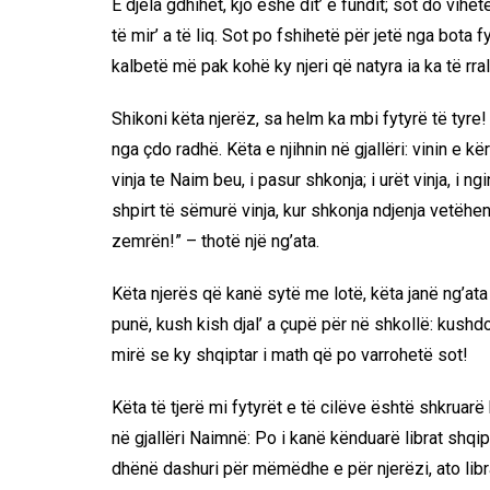
E djela gdhihet, kjo ëshë dit’ e fundit; sot do vihetë 
të mir’ a të liq. Sot po fshihetë për jetë nga bota fy
kalbetë më pak kohë ky njeri që natyra ia ka të rra
Shikoni këta njerëz, sa helm ka mbi fytyrë të tyre
nga çdo radhë. Këta e njihnin në gjallëri: vinin e kë
vinja te Naim beu, i pasur shkonja; i urët vinja, i n
shpirt të sëmurë vinja, kur shkonja ndjenja vetëhenë
zemrën!” – thotë një ng’ata.
Këta njerës që kanë sytë me lotë, këta janë ng’at
punë, kush kish djal’ a çupë për në shkollë: kus
mirë se ky shqiptar i math që po varrohetë sot!
Këta të tjerë mi fytyrët e të cilëve është shkruarë
në gjallëri Naimnë: Po i kanë kënduarë librat shqip
dhënë dashuri për mëmëdhe e për njerëzi, ato libra