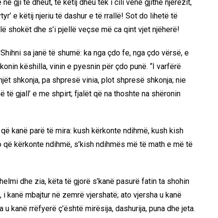
në gji të dheut, të këtij dheu tek i cili venë gjithë njerëzit,
tyr’ e këtij njeriu të dashur e të rrallë! Sot do lihetë të
llë shokët dhe s’i pjellë veçse më ca qint vjet njëherë!
! Shihni sa janë të shumë: ka nga çdo fe, nga çdo vërsë, e
rkonin këshilla, vinin e pyesnin për çdo punë. “I varfërë
ginjët shkonja, pa shpresë vinia, plot shpresë shkonja; nie
 të gjall’ e me shpirt; fjalët që na thoshte na shëronin
a që kanë parë të mira: kush kërkonte ndihmë, kush kish
hdo që kërkonte ndihmë, s’kish ndihmës më të math e më të
 helmi dhe zia, këta të gjorë s’kanë pasurë fatin ta shohin
, i kanë mbajtur në zemrë vjershatë; ato vjersha u kanë
 u kanë rrëfyerë ç’është mirësija, dashurija, puna dhe jeta.