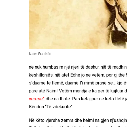
Naim Frashëri
në nuk humbasim një njeri të dashur, një të madhin
këshillonjës, një atë! Edhe jo ne vetëm, por gjithë
s’duamë të flemë, duamë t’i rrimë pranë se… kjo ësh
parë atë Naim! Vetëm mendja e ka për të kujtuar d
verësë”
dhe na thotë: Pas këtaj për ne këto fletë 
Këndon “Të vdekuritë”.
Në këto vjersha zemra dhe helmi na gjen nj’ushqi