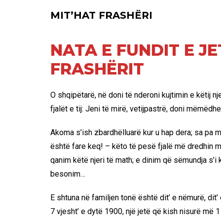
MIT’HAT FRASHËRI
NATA E FUNDIT E JE
FRASHËRIT
O shqipëtarë, në doni të nderoni kujtimin e këtij n
fjalët e tij: Jeni të mirë, vetijpastrë, doni mëmëdh
Akoma s’ish zbardhëlluarë kur u hap dera; sa pa mar
është fare keq! – këto të pesë fjalë më dredhin m
qanim këtë njeri të math; e dinim që sëmundja s’i 
besonim…
E shtuna në familjen tonë është dit’ e nëmurë, dit
7 vjesht’ e dytë 1900, një jetë që kish nisurë më 