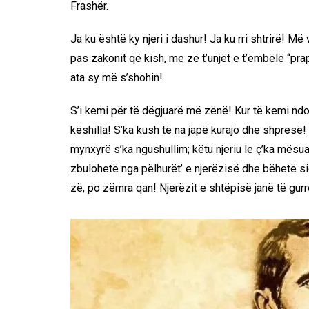
Frashër.
Ja ku është ky njeri i dashur! Ja ku rri shtrirë! M
pas zakonit që kish, me zë t’unjët e t’ëmbëlë “pra
ata sy më s’shohin!
S’i kemi për të dëgjuarë më zënë! Kur të kemi ndon
këshilla! S’ka kush të na japë kurajo dhe shpresë! K
mynxyrë s’ka ngushullim; këtu njeriu le ç’ka mësu
zbulohetë nga pëlhurët’ e njerëzisë dhe bëhetë siç
zë, po zëmra qan! Njerëzit e shtëpisë janë të gurro