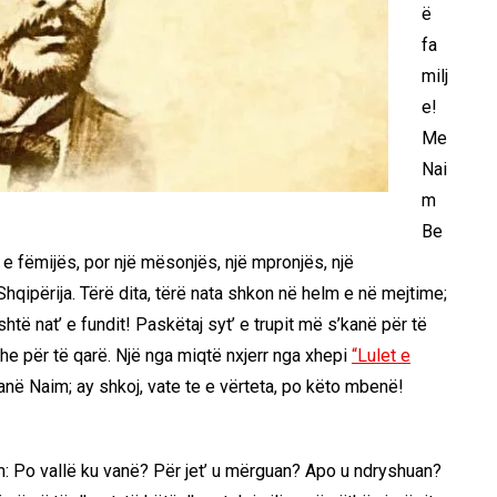
ë
fa
milj
e!
Me
Nai
m
Be
 e fëmijës, por një mësonjës, një mpronjës, një
 Shqipërija. Tërë dita, tërë nata shkon në helm e në mejtime;
të nat’ e fundit! Paskëtaj syt’ e trupit më s’kanë për të
he për të qarë. Një nga miqtë nxjerr nga xhepi
“Lulet e
janë Naim; ay shkoj, vate te e vërteta, po këto mbenë!
m: Po vallë ku vanë? Për jet’ u mërguan? Apo u ndryshuan?