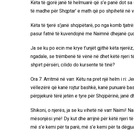
Këta të gjorë janë të helmuarë që s’e panë dot sa i
të madhe për Shqptar’ e math që po shpihetë në va
Këta të tjerë s’janë shqipëtarë, po nga komb tjatrë
pasur fatnë të kuvendojnë me Naimnë dhejanë çudit
Ja se ku po ecin me krye t’unjët gjithë këta njerë
ngadale, se trëmbenë të vënë në dhet këtë njeri t
shpirt përsëri, cilido do kursente të tinë?
Ora 7. Arritmë në varr. Këtu na pret një helm i ri: J
vëllezërë që kanë rojtur bashkë, kanë punuarë bas
përpjekurë tërë jetën e tyre për Shqipërinë, janë d
Shikoni, o njerës, ja se ku vihetë në varr Naimi! N
mësonjësi ynë! Dy kut dhe arrijnë për këtë njeri t
më s’e kemi për ta parë, më s’e kemi për ta dëgjua