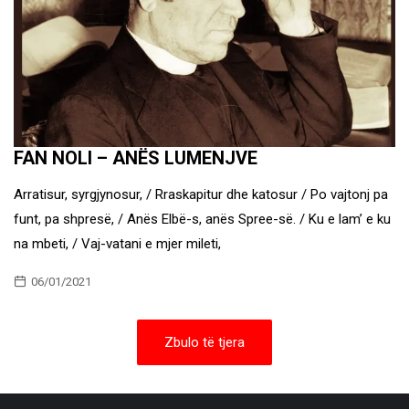
FAN NOLI – ANËS LUMENJVE
Arratisur, syrgjynosur, / Rraskapitur dhe katosur / Po vajtonj pa
funt, pa shpresë, / Anës Elbë-s, anës Spree-së. / Ku e lam’ e ku
na mbeti, / Vaj-vatani e mjer mileti,
06/01/2021
Zbulo të tjera