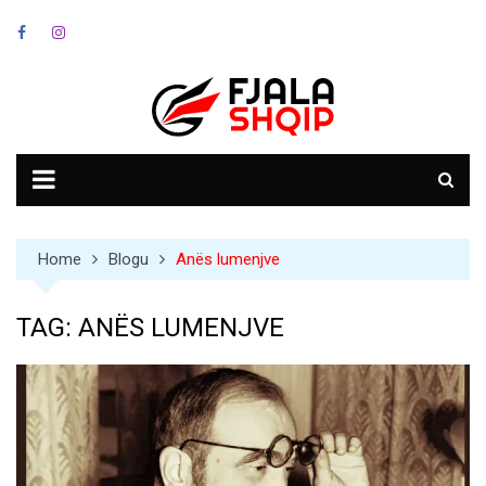
Skip
to
content
Home
Blogu
Anës lumenjve
TAG:
ANËS LUMENJVE