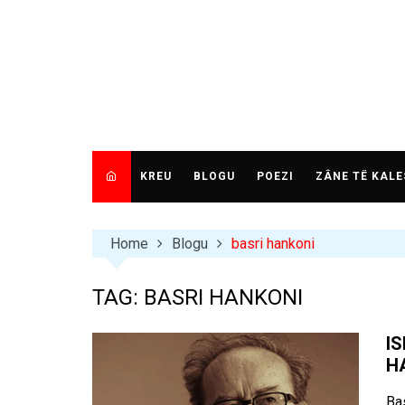
Skip
to
content
KREU
BLOGU
POEZI
ZÂNE TË KALE
Home
Blogu
basri hankoni
TAG:
BASRI HANKONI
I
H
Bas