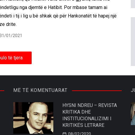
ëndetligu nga djemtë e Hatibit. Por mbase tamam ai
ndeti i tij i lig u bë shkak që për Hankonatët të hapej një
ze drite.
31/01/2021
ulo të tjera
MË TË KOMENTUARAT
J
HYSNI NDREU – REVISTA
KRITIKA DHE
INSTITUCIONALIZIMI I
KRITIKËS LETRARE
08/02/2020