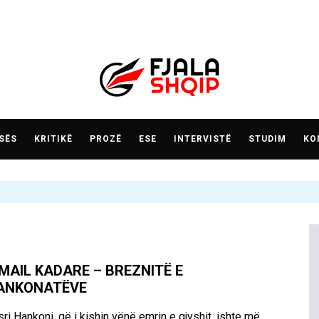
SËS
KRITIKË
PROZË
ESE
INTERVISTË
STUDIM
KO
SMAIL KADARE – BREZNITË E
ANKONATËVE
ri Hankoni, që i kishin vënë emrin e gjyshit, ishte më