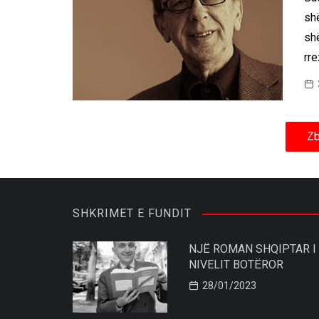
sh
shë
rre
Zb
SHKRIMET E FUNDIT
NJË ROMAN SHQIPTAR I
NIVELIT BOTËROR
28/01/2023