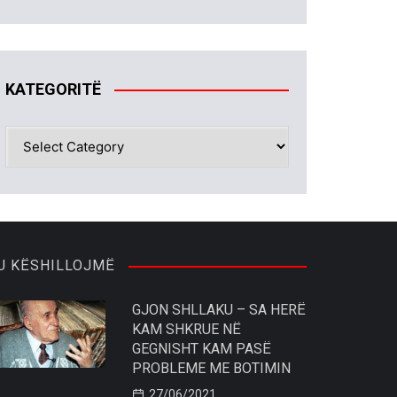
KATEGORITË
KATEGORITË
U KËSHILLOJMË
GJON SHLLAKU – SA HERË
KAM SHKRUE NË
GEGNISHT KAM PASË
PROBLEME ME BOTIMIN
27/06/2021