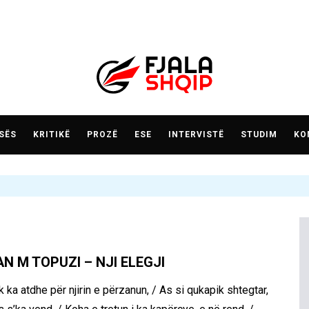
SËS
KRITIKË
PROZË
ESE
INTERVISTË
STUDIM
KO
N M TOPUZI – NJI ELEGJI
 ka atdhe për njirin e përzanun, / As si qukapik shtegtar,