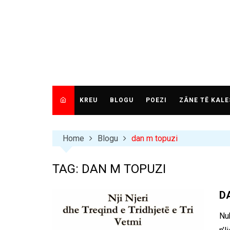
Skip
to
content
KREU
BLOGU
POEZI
ZÂNE TË KALE
Home
Blogu
dan m topuzi
TAG:
DAN M TOPUZI
DA
Nuk