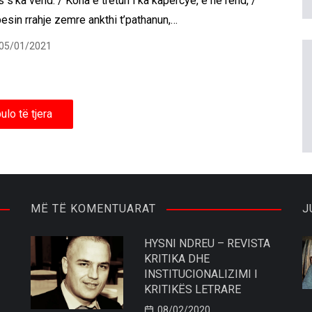
is s’ka vend. / Koha e tretun i ka kapërcye, e në rend, /
esin rrahje zemre ankthi t’pathanun,…
05/01/2021
ulo të tjera
MË TË KOMENTUARAT
J
HYSNI NDREU – REVISTA
KRITIKA DHE
INSTITUCIONALIZIMI I
KRITIKËS LETRARE
08/02/2020