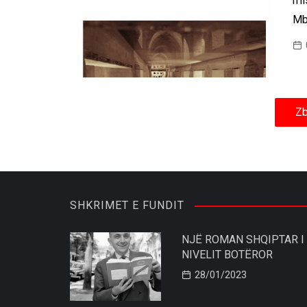
n’l
Mb
Zb
SHKRIMET E FUNDIT
NJË ROMAN SHQIPTAR I
NIVELIT BOTËROR
28/01/2023