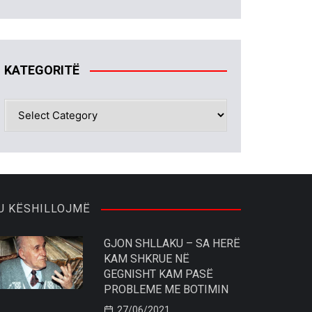
KATEGORITË
KATEGORITË
U KËSHILLOJMË
GJON SHLLAKU – SA HERË
KAM SHKRUE NË
GEGNISHT KAM PASË
PROBLEME ME BOTIMIN
27/06/2021