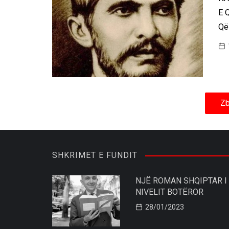
E 
Që 
Zb
SHKRIMET E FUNDIT
NJË ROMAN SHQIPTAR I
NIVELIT BOTËROR
28/01/2023