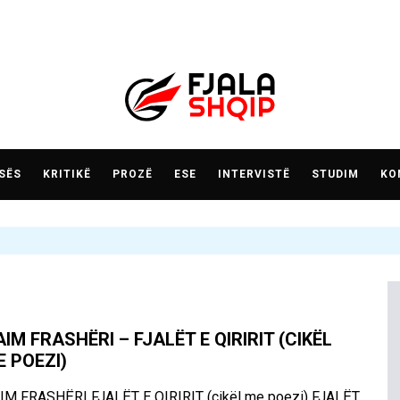
SËS
KRITIKË
PROZË
ESE
INTERVISTË
STUDIM
KO
IM FRASHËRI – FJALËT E QIRIRIT (CIKËL
E POEZI)
IM FRASHËRI FJALËT E QIRIRIT (cikël me poezi) FJALËT