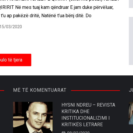
QIRIRIT Në mes tuaj kam qëndruar E jam duke përvëluar,
t’u ap pakëzë dritë, Natënë t’ua bënj ditë. Do
15/03/2020
ulo të tjera
MË TË KOMENTUARAT
J
HYSNI NDREU – REVISTA
KRITIKA DHE
INSTITUCIONALIZIMI I
KRITIKËS LETRARE