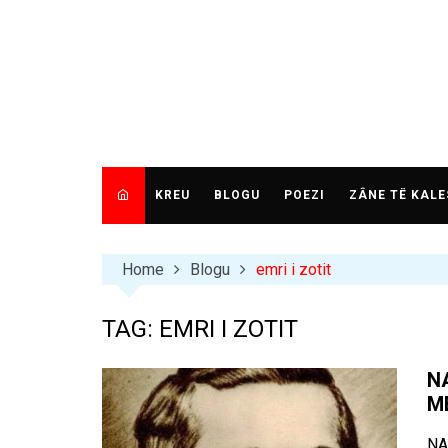
Skip
to
content
KREU
BLOGU
POEZI
ZÂNE TË KALE
Home
Blogu
emri i zotit
TAG:
EMRI I ZOTIT
NA
M
NA