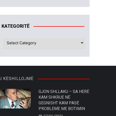
KATEGORITË
KATEGORITË
U KËSHILLOJMË
GJON SHLLAKU – SA HERË
KAM SHKRUE NË
GEGNISHT KAM PASË
PROBLEME ME BOTIMIN