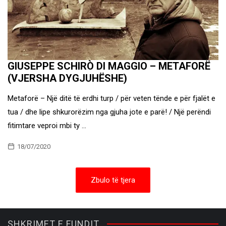
GIUSEPPE SCHIRÒ DI MAGGIO – METAFORË
(VJERSHA DYGJUHËSHE)
Metaforë – Një ditë të erdhi turp / për veten tënde e për fjalët e
tua / dhe lipe shkurorëzim nga gjuha jote e parë! / Një perëndi
fitimtare veproi mbi ty …
18/07/2020
Zbulo të tjera
SHKRIMET E FUNDIT