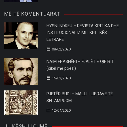
MË TË KOMENTUARAT
HYSNI NDREU – REVISTA KRITIKA DHE
INSTITUCIONALIZIMI I KRITIKËS
LETRARE
08/02/2020
NAIM FRASHËRI – FJALËT E QIRIRIT
(cikël me poezi)
15/03/2020
PJETËR BUDI – MALLI I LIBRAVE TË
SHTAMPUOM
12/04/2020
JU KËSHILLOJMË