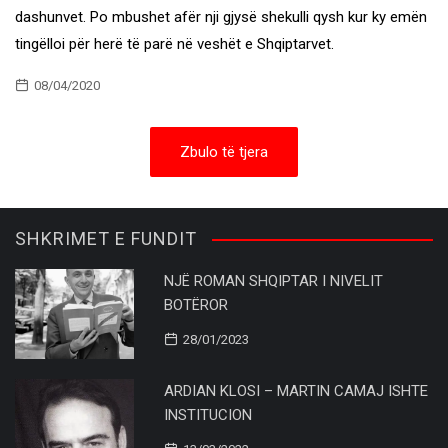
dashunvet. Po mbushet afër nji gjysë shekulli qysh kur ky emën
tingëlloi për herë të parë në veshët e Shqiptarvet.
08/04/2020
Zbulo të tjera
SHKRIMET E FUNDIT
NJË ROMAN SHQIPTAR I NIVELIT
BOTËROR
28/01/2023
ARDIAN KLOSI – MARTIN CAMAJ ISHTE
INSTITUCION