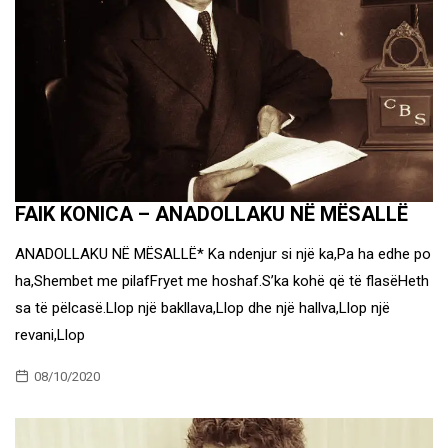
FAIK KONICA – ANADOLLAKU NË MËSALLË
ANADOLLAKU NË MËSALLË* Ka ndenjur si një ka,Pa ha edhe po
ha,Shembet me pilafFryet me hoshaf.S’ka kohë që të flasëHeth
sa të pëlcasë.Llop një bakllava,Llop dhe një hallva,Llop një
revani,Llop
08/10/2020