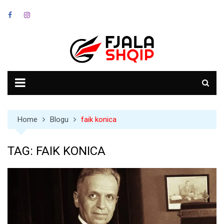
Skip
to
content
Home
Blogu
faik konica
TAG:
FAIK KONICA