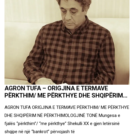
AGRON TUFA – ORIGJINA E TERMAVE
PËRKTHIM/ ME PËRKTHYE DHE SHQIPËRIM…
AGRON TUFA ORIGJINA E TERMAVE PËRKTHIM/ ME PËRKTHYE
DHE SHQIPËRIM NË PËRKTHIMOLOGJINË TONË Mungesa e
fjalës “përkthim”/ “me përkthye” Shekulli XX e gjen letërsinë
shqipe në një “bankrot” përvojash të