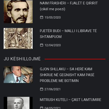
NAIM FRASHËRI – FJALËT E QIRIRIT
(cikël me poezi)
15/03/2020
PJETËR BUDI – MALLI I LIBRAVE TË
SHTAMPUOM
12/04/2020
JU KËSHILLOJMË
GJON SHLLAKU – SA HERË KAM
SHKRUE NË GEGNISHT KAM PASË
PROBLEME ME BOTIMIN
27/06/2021
MITRUSH KUTELI – ÇAST LAMTUMIRE
04/05/2021