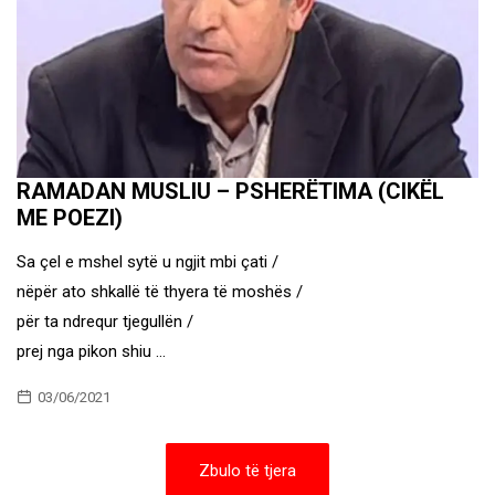
RAMADAN MUSLIU – PSHERËTIMA (CIKËL
ME POEZI)
Sa çel e mshel sytë u ngjit mbi çati /
nëpër ato shkallë të thyera të moshës /
për ta ndrequr tjegullën /
prej nga pikon shiu …
03/06/2021
Zbulo të tjera