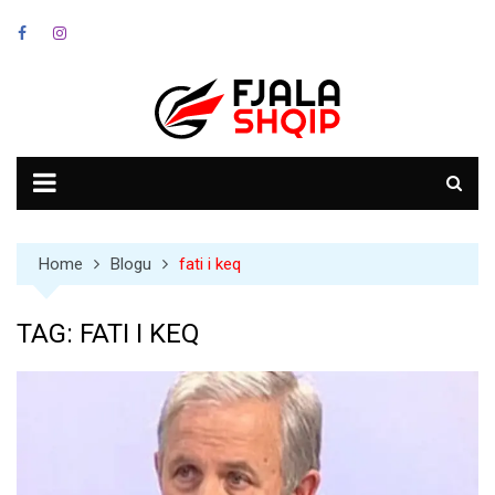
Skip
to
content
Home
Blogu
fati i keq
TAG:
FATI I KEQ