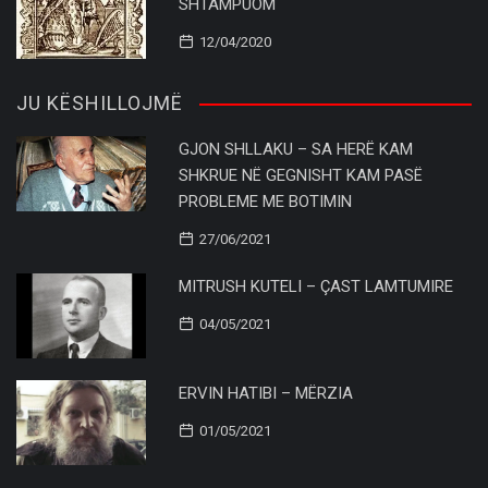
SHTAMPUOM
12/04/2020
JU KËSHILLOJMË
GJON SHLLAKU – SA HERË KAM
SHKRUE NË GEGNISHT KAM PASË
PROBLEME ME BOTIMIN
27/06/2021
MITRUSH KUTELI – ÇAST LAMTUMIRE
04/05/2021
ERVIN HATIBI – MËRZIA
01/05/2021