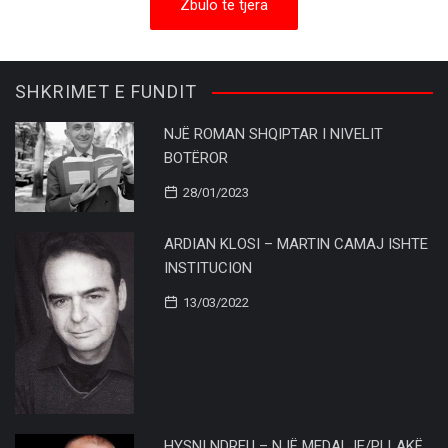
Zbulo të tjera
SHKRIMET E FUNDIT
NJË ROMAN SHQIPTAR I NIVELIT
BOTËROR
28/01/2023
ARDIAN KLOSI – MARTIN CAMAJ ISHTE
INSTITUCION
13/03/2022
HYSNI NDREU – NJË MEDALJE/PLLAKË