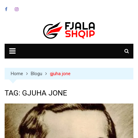
Skip
to
content
Home
Blogu
gjuha jone
TAG:
GJUHA JONE