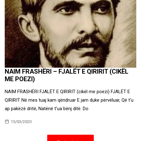
NAIM FRASHËRI – FJALËT E QIRIRIT (CIKËL
ME POEZI)
NAIM FRASHËRI FJALËT E QIRIRIT (cikël me poezi) FJALËT E
QIRIRIT Në mes tuaj kam qëndruar E jam duke përvëluar, Që t’u
ap pakëzë dritë, Natënë t’ua bënj ditë. Do
15/03/2020