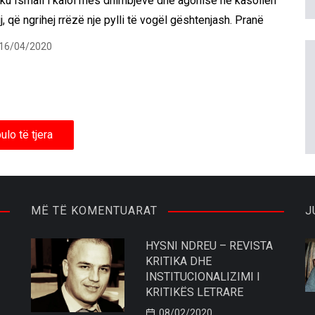
aku Ismail i kaloi mes dhimbjeve dhe agonisë në kasollen
ij, që ngrihej rrëzë nje pylli të vogël gështenjash. Pranë
16/04/2020
ulo të tjera
MË TË KOMENTUARAT
J
HYSNI NDREU – REVISTA
KRITIKA DHE
INSTITUCIONALIZIMI I
KRITIKËS LETRARE
08/02/2020