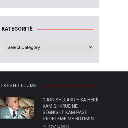
KATEGORITË
KATEGORITË
U KËSHILLOJMË
GJON SHLLAKU – SA HERË
KAM SHKRUE NË
GEGNISHT KAM PASË
PROBLEME ME BOTIMIN
27/06/2021