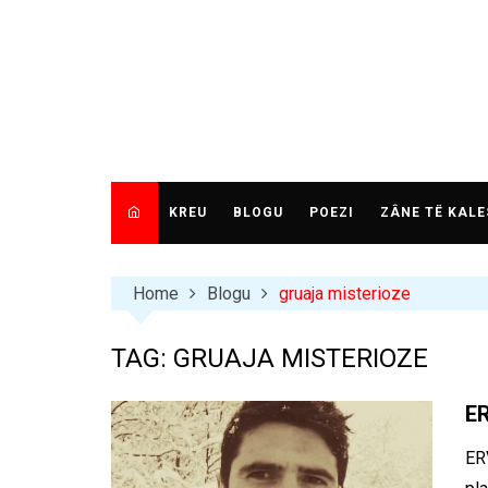
Skip
to
content
KREU
BLOGU
POEZI
ZÂNE TË KALE
Home
Blogu
gruaja misterioze
TAG:
GRUAJA MISTERIOZE
E
ER