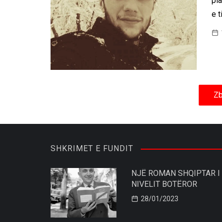
pl
e t
Zb
SHKRIMET E FUNDIT
NJË ROMAN SHQIPTAR I
NIVELIT BOTËROR
28/01/2023