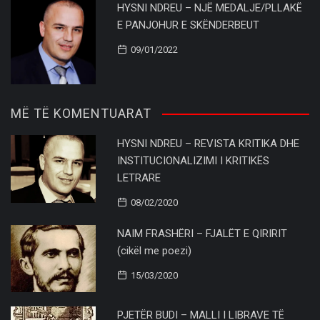
HYSNI NDREU – NJË MEDALJE/PLLAKË
E PANJOHUR E SKËNDERBEUT
09/01/2022
MË TË KOMENTUARAT
HYSNI NDREU – REVISTA KRITIKA DHE
INSTITUCIONALIZIMI I KRITIKËS
LETRARE
08/02/2020
NAIM FRASHËRI – FJALËT E QIRIRIT
(cikël me poezi)
15/03/2020
PJETËR BUDI – MALLI I LIBRAVE TË