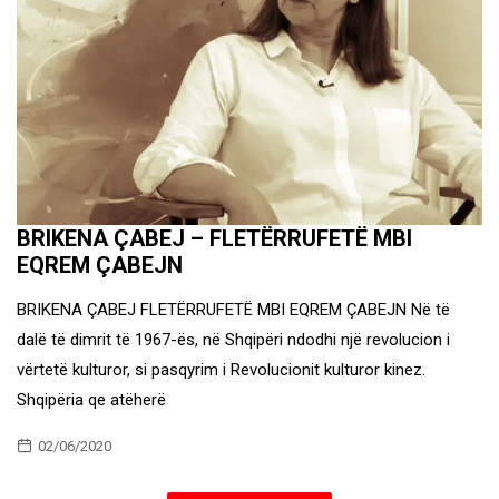
BRIKENA ÇABEJ – FLETËRRUFETË MBI
EQREM ÇABEJN
BRIKENA ÇABEJ FLETËRRUFETË MBI EQREM ÇABEJN Në të
dalë të dimrit të 1967-ës, në Shqipëri ndodhi një revolucion i
vërtetë kulturor, si pasqyrim i Revolucionit kulturor kinez.
Shqipëria qe atëherë
02/06/2020