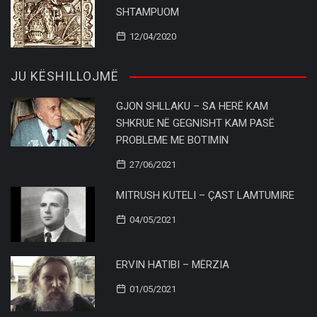
SHTAMPUOM
12/04/2020
JU KËSHILLOJMË
GJON SHLLAKU – SA HERË KAM
SHKRUE NË GEGNISHT KAM PASË
PROBLEME ME BOTIMIN
27/06/2021
MITRUSH KUTELI – ÇAST LAMTUMIRE
04/05/2021
ERVIN HATIBI – MËRZIA
01/05/2021