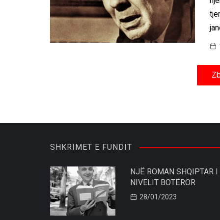
nje
tje
jan
Zb
SHKRIMET E FUNDIT
NJË ROMAN SHQIPTAR I
NIVELIT BOTËROR
28/01/2023