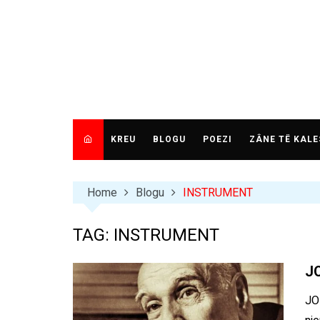
Skip
to
content
KREU
BLOGU
POEZI
ZÂNE TË KALE
Home
Blogu
INSTRUMENT
TAG:
INSTRUMENT
J
JO