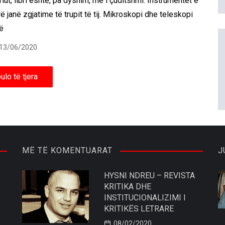
riut, libri është, pa dyshim, më i çuditshmi. Instrumentet e
rë janë zgjatime të trupit të tij. Mikroskopi dhe teleskopi
ë
13/06/2020
ulo të tjera
MË TË KOMENTUARAT
J
HYSNI NDREU – REVISTA
KRITIKA DHE
INSTITUCIONALIZIMI I
KRITIKËS LETRARE
08/02/2020