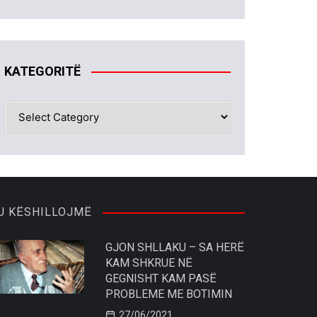
KATEGORITË
KATEGORITË
U KËSHILLOJMË
GJON SHLLAKU – SA HERË
KAM SHKRUE NË
GEGNISHT KAM PASË
PROBLEME ME BOTIMIN
27/06/2021