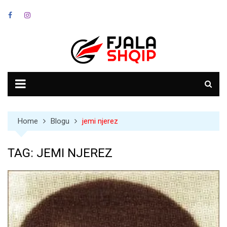
Skip
to
content
Home
Blogu
jemi njerez
TAG:
JEMI NJEREZ