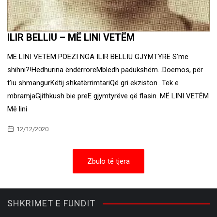
ILIR BELLIU – MË LINI VETËM
MË LINI VETËM POEZI NGA ILIR BELLIU GJYMTYRË S’më
shihni?!Hedhurina ëndërroreMbledh padukshëm…Doemos, për
t’iu shmangurKëtij shkatërrimtariQë gri ekziston…Tek e
mbramjaGjithkush bie preE gjymtyrëve që flasin. MË LINI VETËM
Më lini
12/12/2020
Zbulo të tjera
SHKRIMET E FUNDIT