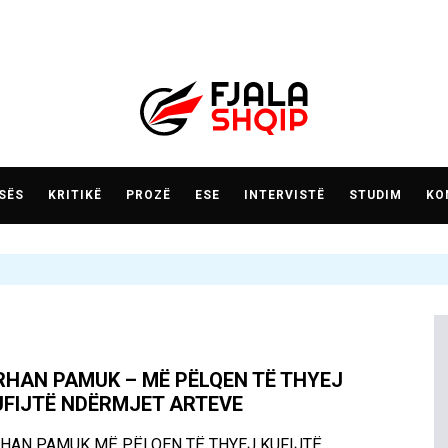
SËS
KRITIKË
PROZË
ESE
INTERVISTË
STUDIM
KO
RHAN PAMUK – MË PËLQEN TË THYEJ
UFIJTË NDËRMJET ARTEVE
HAN PAMUK MË PËLQEN TË THYEJ KUFIJTË