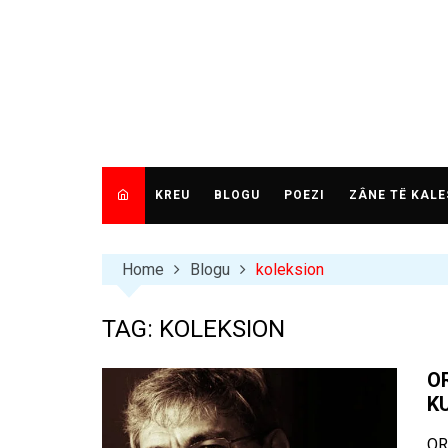
Skip
to
content
KREU
BLOGU
POEZI
ZÂNE TË KALE
Home
Blogu
koleksion
TAG:
KOLEKSION
O
K
OR