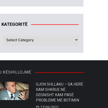
KATEGORITË
KATEGORITË
U KËSHILLOJMË
GJON SHLLAKU – SA HERË
KAM SHKRUE NË
GEGNISHT KAM PASË
PROBLEME ME BOTIMIN
27/06/2021