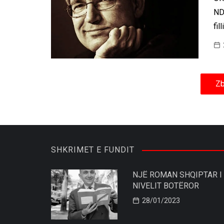
ND
fil
Zb
SHKRIMET E FUNDIT
NJË ROMAN SHQIPTAR I
NIVELIT BOTËROR
28/01/2023