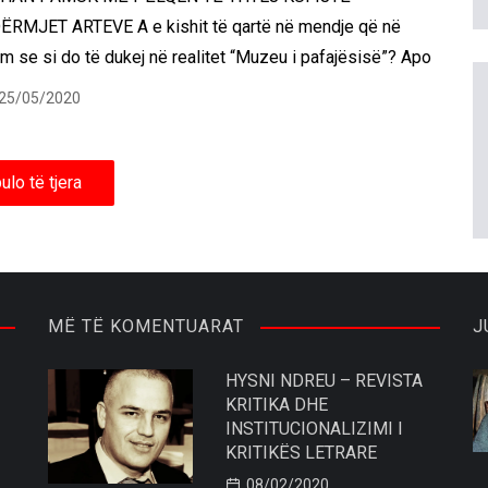
ËRMJET ARTEVE A e kishit të qartë në mendje që në
lim se si do të dukej në realitet “Muzeu i pafajësisë”? Apo
25/05/2020
ulo të tjera
MË TË KOMENTUARAT
J
HYSNI NDREU – REVISTA
KRITIKA DHE
INSTITUCIONALIZIMI I
KRITIKËS LETRARE
08/02/2020