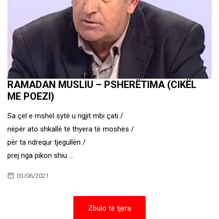
RAMADAN MUSLIU – PSHERËTIMA (CIKËL
ME POEZI)
Sa çel e mshel sytë u ngjit mbi çati /
nëpër ato shkallë të thyera të moshës /
për ta ndrequr tjegullën /
prej nga pikon shiu …
03/06/2021
Zbulo të tjera