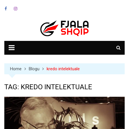
Skip
to
content
Home
Blogu
kredo intelektuale
TAG:
KREDO INTELEKTUALE