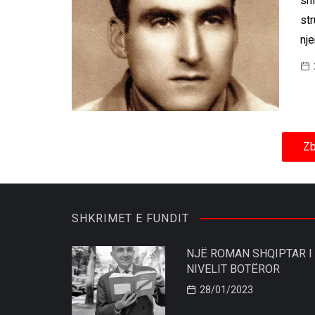
shi
str
nje
Zb
SHKRIMET E FUNDIT
NJË ROMAN SHQIPTAR I
NIVELIT BOTËROR
28/01/2023