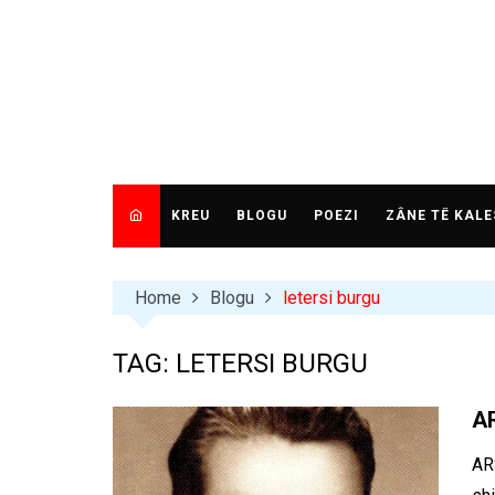
Skip
to
content
KREU
BLOGU
POEZI
ZÂNE TË KALE
Home
Blogu
letersi burgu
TAG:
LETERSI BURGU
AR
AR