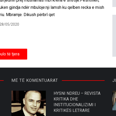
urrjedhin prej mushamás mbi krena e shtroje.Pështillen,
uken gjindja ndër mbuloje:nji lamsh ku qelben recka e mish
riu. Mbramje. Dikush përbrî qet
28/05/2020
ulo të tjera
MË TË KOMENTUARAT
J
HYSNI NDREU – REVISTA
KRITIKA DHE
INSTITUCIONALIZIMI I
KRITIKËS LETRARE