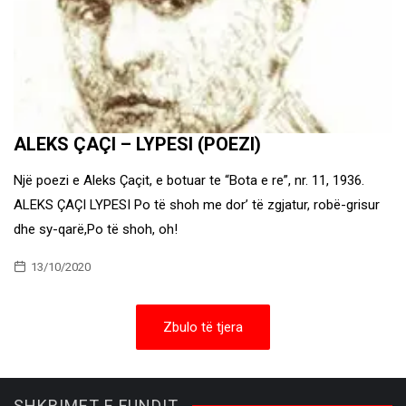
ALEKS ÇAÇI – LYPESI (POEZI)
Një poezi e Aleks Çaçit, e botuar te “Bota e re”, nr. 11, 1936.
ALEKS ÇAÇI LYPESI Po të shoh me dor’ të zgjatur, robë-grisur
dhe sy-qarë,Po të shoh, oh!
13/10/2020
Zbulo të tjera
SHKRIMET E FUNDIT