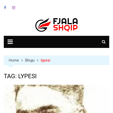
Skip
to
content
Home
Blogu
lypesi
TAG:
LYPESI