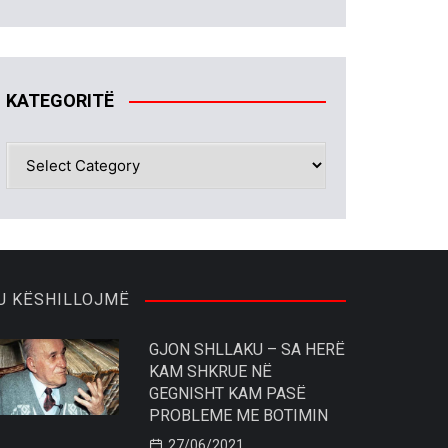
KATEGORITË
KATEGORITË
U KËSHILLOJMË
GJON SHLLAKU – SA HERË
KAM SHKRUE NË
GEGNISHT KAM PASË
PROBLEME ME BOTIMIN
27/06/2021