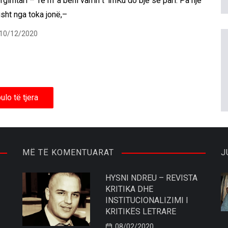
gimtari – Të m’ a bëni varrin t’ imKu do bjé së pari. Pa një
sht nga toka jonë,–
10/12/2020
ulo të tjera
MË TË KOMENTUARAT
J
HYSNI NDREU – REVISTA
KRITIKA DHE
INSTITUCIONALIZIMI I
KRITIKËS LETRARE
08/02/2020