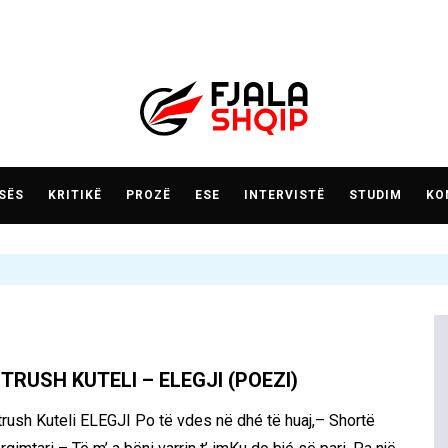
SËS
KRITIKË
PROZË
ESE
INTERVISTË
STUDIM
KO
TRUSH KUTELI – ELEGJI (POEZI)
trush Kuteli ELEGJI Po të vdes në dhé të huaj,– Shortë