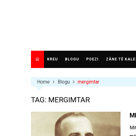
Skip
to
content
KREU
BLOGU
POEZI
ZÂNE TË KALE
Home
Blogu
mergimtar
TAG:
MERGIMTAR
MI
Mi