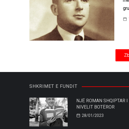
mër
gru
Zb
SHKRIMET E FUNDIT
NJË ROMAN SHQIPTAR I
NIVELIT BOTËROR
28/01/2023