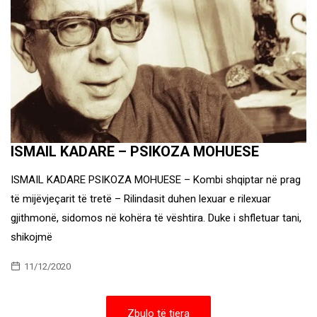
ISMAIL KADARE – PSIKOZA MOHUESE
ISMAIL KADARE PSIKOZA MOHUESE – Kombi shqiptar në prag
të mijëvjeçarit të tretë – Rilindasit duhen lexuar e rilexuar
gjithmonë, sidomos në kohëra të vështira. Duke i shfletuar tani,
shikojmë
11/12/2020
Zbulo të tjera