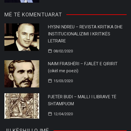
MË TË KOMENTUARAT
HYSNI NDREU – REVISTA KRITIKA DHE
INSTITUCIONALIZIMI I KRITIKËS
LETRARE
08/02/2020
NAIM FRASHËRI – FJALËT E QIRIRIT
(cikël me poezi)
15/03/2020
PJETËR BUDI – MALLI I LIBRAVE TË
SHTAMPUOM
12/04/2020
JU KËSHILLOJMË