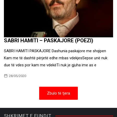
SABRI HAMITI – PASKAJORE (POEZI)
SABRI HAMITI PASKAJORE Dashunia paskajore me shqipen
Kam me të dashtë përjetë edhe mbas vdekjesSepse unë nuk
due të vdes por kam me vdekëTi nuk je gjuha ime as e
28/05/2020
Zbulo të tjera
SHKRIMET E FUNDIT