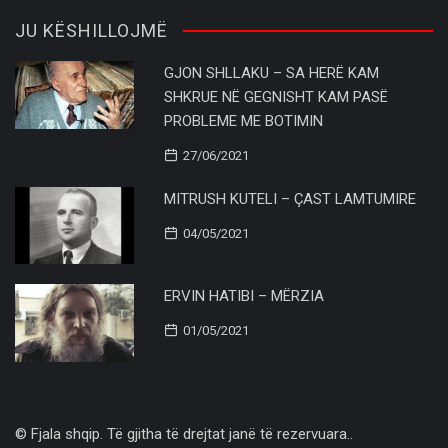
JU KËSHILLOJMË
GJON SHLLAKU – SA HERË KAM
SHKRUE NË GEGNISHT KAM PASË
PROBLEME ME BOTIMIN
27/06/2021
MITRUSH KUTELI – ÇAST LAMTUMIRE
04/05/2021
ERVIN HATIBI – MËRZIA
01/05/2021
© Fjala shqip. Të gjitha të drejtat janë të rezervuara..