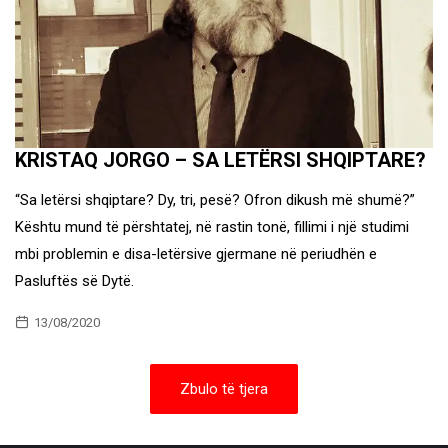
KRISTAQ JORGO – SA LETËRSI SHQIPTARE?
“Sa letërsi shqiptare? Dy, tri, pesë? Ofron dikush më shumë?”
Kështu mund të përshtatej, në rastin tonë, fillimi i një studimi
mbi problemin e disa-letërsive gjermane në periudhën e
Pasluftës së Dytë.
13/08/2020
Zbulo të tjera