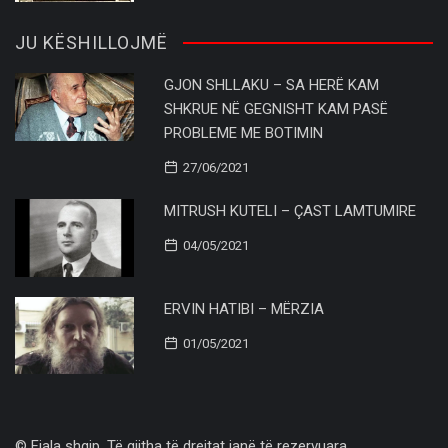
JU KËSHILLOJMË
GJON SHLLAKU – SA HERË KAM
SHKRUE NË GEGNISHT KAM PASË
PROBLEME ME BOTIMIN
27/06/2021
MITRUSH KUTELI – ÇAST LAMTUMIRE
04/05/2021
ERVIN HATIBI – MËRZIA
01/05/2021
© Fjala shqip. Të gjitha të drejtat janë të rezervuara..