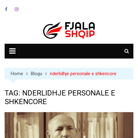
Skip
to
content
Home
Blogu
nderlidhje personale e shkencore
TAG:
NDERLIDHJE PERSONALE E
SHKENCORE