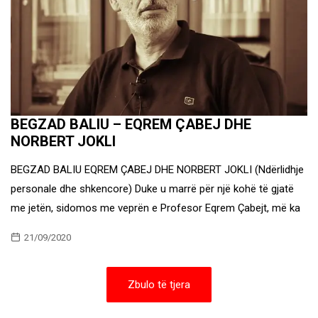
BEGZAD BALIU – EQREM ÇABEJ DHE
NORBERT JOKLI
BEGZAD BALIU EQREM ÇABEJ DHE NORBERT JOKLI (Ndërlidhje
personale dhe shkencore) Duke u marrë për një kohë të gjatë
me jetën, sidomos me veprën e Profesor Eqrem Çabejt, më ka
21/09/2020
Zbulo të tjera