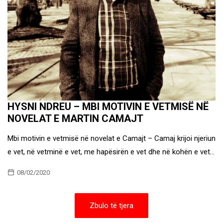
HYSNI NDREU – MBI MOTIVIN E VETMISË NË
NOVELAT E MARTIN CAMAJT
Mbi motivin e vetmisë në novelat e Camajt – Camaj krijoi njeriun
e vet, në vetminë e vet, me hapësirën e vet dhe në kohën e vet…
08/02/2020
Zbulo të tjera