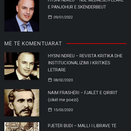
HYSNI NDREU – NJË MEDALJE/PLLAKË
E PANJOHUR E SKËNDERBEUT
09/01/2022
MË TË KOMENTUARAT
HYSNI NDREU – REVISTA KRITIKA DHE
INSTITUCIONALIZIMI I KRITIKËS
LETRARE
08/02/2020
NAIM FRASHËRI – FJALËT E QIRIRIT
(cikël me poezi)
15/03/2020
PJETËR BUDI – MALLI I LIBRAVE TË