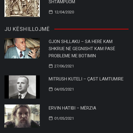
SHTAMPUOM
12/04/2020
JU KËSHILLOJMË
GJON SHLLAKU – SA HERË KAM
SHKRUE NË GEGNISHT KAM PASË
PROBLEME ME BOTIMIN
27/06/2021
MITRUSH KUTELI – ÇAST LAMTUMIRE
04/05/2021
ERVIN HATIBI – MËRZIA
01/05/2021