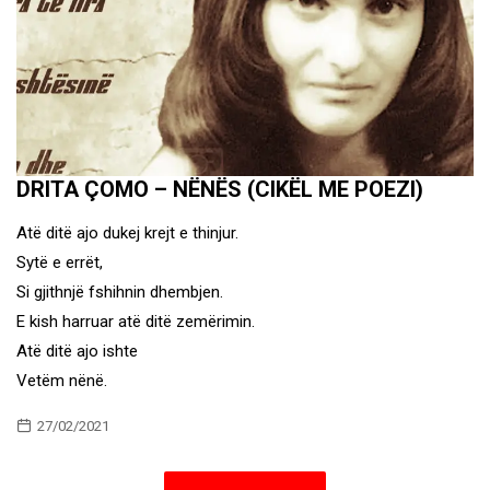
DRITA ÇOMO – NËNËS (CIKËL ME POEZI)
Atë ditë ajo dukej krejt e thinjur.
Sytë e errët,
Si gjithnjë fshihnin dhembjen.
E kish harruar atë ditë zemërimin.
Atë ditë ajo ishte
Vetëm nënë.
27/02/2021