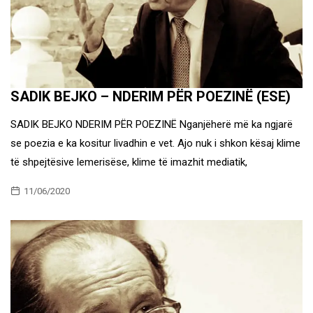
SADIK BEJKO – NDERIM PËR POEZINË (ESE)
SADIK BEJKO NDERIM PËR POEZINË Nganjëherë më ka ngjarë
se poezia e ka kositur livadhin e vet. Ajo nuk i shkon kësaj klime
të shpejtësive lemerisëse, klime të imazhit mediatik,
11/06/2020