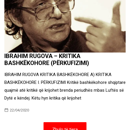
IBRAHIM RUGOVA – KRITIKA
BASHKËKOHORE (PËRKUFIZIMI)
IBRAHIM RUGOVA KRITIKA BASHKËKOHORE A) KRITIKA
BASHKËKOHORE I. PËRKUFIZIMI Kritikë bashkëkohore shqiptare
quajmë atë kritikë që krijohet brenda periudhës mbas Luftës së
Dytë e këndej. Këtu hyn kritika që krijohet
22/04/2020
Zbulo të tjera