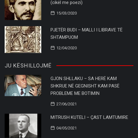
(cikël me poezi)
15/03/2020
PJETËR BUDI – MALLI I LIBRAVE TË
SHTAMPUOM
12/04/2020
JU KËSHILLOJMË
GJON SHLLAKU – SA HERË KAM
SHKRUE NË GEGNISHT KAM PASË
PROBLEME ME BOTIMIN
27/06/2021
MITRUSH KUTELI – ÇAST LAMTUMIRE
04/05/2021