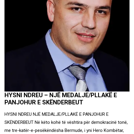
HYSNI NDREU – NJË MEDALJE/PLLAKË E
PANJOHUR E SKËNDERBEUT
HYSNI NDREU NJË MEDALJE/PLLAKË E PANJOHUR E
SKËNDERBEUT Në këto kohë të vështira për demokracinë tonë,
me tre-katër-e-pesëkëndësha Bermude, i yni Hero Kombëtar,