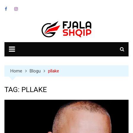
Skip
to
content
Home
Blogu
pllake
TAG:
PLLAKE