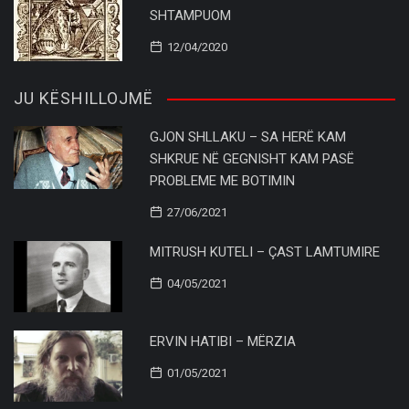
SHTAMPUOM
12/04/2020
JU KËSHILLOJMË
GJON SHLLAKU – SA HERË KAM
SHKRUE NË GEGNISHT KAM PASË
PROBLEME ME BOTIMIN
27/06/2021
MITRUSH KUTELI – ÇAST LAMTUMIRE
04/05/2021
ERVIN HATIBI – MËRZIA
01/05/2021