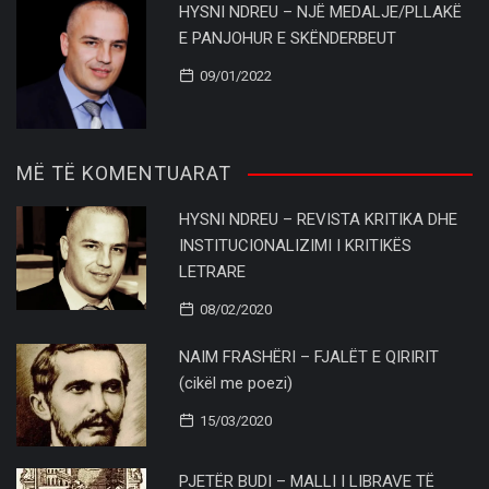
HYSNI NDREU – NJË MEDALJE/PLLAKË
E PANJOHUR E SKËNDERBEUT
09/01/2022
MË TË KOMENTUARAT
HYSNI NDREU – REVISTA KRITIKA DHE
INSTITUCIONALIZIMI I KRITIKËS
LETRARE
08/02/2020
NAIM FRASHËRI – FJALËT E QIRIRIT
(cikël me poezi)
15/03/2020
PJETËR BUDI – MALLI I LIBRAVE TË