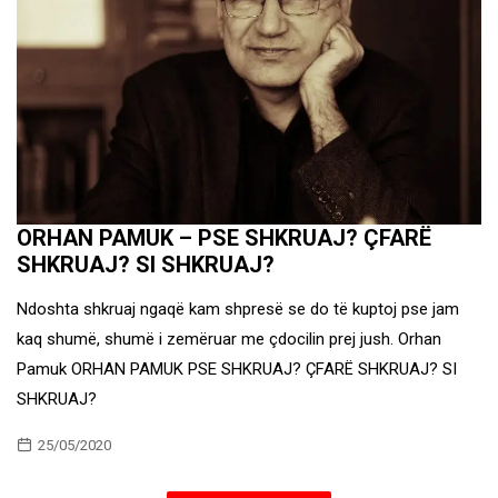
ORHAN PAMUK – PSE SHKRUAJ? ÇFARË
SHKRUAJ? SI SHKRUAJ?
Ndoshta shkruaj ngaqë kam shpresë se do të kuptoj pse jam
kaq shumë, shumë i zemëruar me çdocilin prej jush. Orhan
Pamuk ORHAN PAMUK PSE SHKRUAJ? ÇFARË SHKRUAJ? SI
SHKRUAJ?
25/05/2020