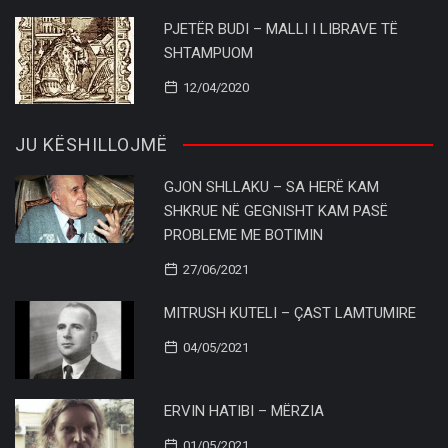
PJETËR BUDI – MALLI I LIBRAVE TË
SHTAMPUOM
12/04/2020
JU KËSHILLOJMË
GJON SHLLAKU – SA HERË KAM
SHKRUE NË GEGNISHT KAM PASË
PROBLEME ME BOTIMIN
27/06/2021
MITRUSH KUTELI – ÇAST LAMTUMIRE
04/05/2021
ERVIN HATIBI – MËRZIA
01/05/2021