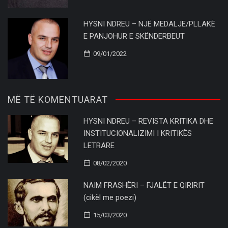
HYSNI NDREU – NJË MEDALJE/PLLAKË
E PANJOHUR E SKËNDERBEUT
09/01/2022
MË TË KOMENTUARAT
HYSNI NDREU – REVISTA KRITIKA DHE
INSTITUCIONALIZIMI I KRITIKËS
LETRARE
08/02/2020
NAIM FRASHËRI – FJALËT E QIRIRIT
(cikël me poezi)
15/03/2020