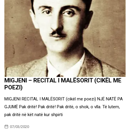
MIGJENI – RECITAL I MALËSORIT (CIKËL ME
POEZI)
MIGJENI RECITAL I MALËSORIT (cikël me poezi) NJË NATË PA
GJUMË Pak dritë! Pak dritë! Pak dritë, o shok, o vlla. Të lutem,
pak dritë në kët natë kur shpirti
07/03/2020