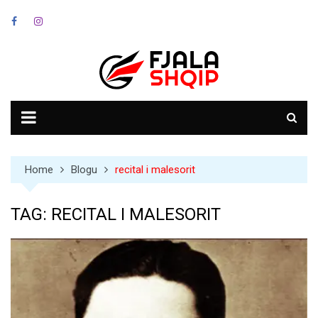
Skip
to
content
Home
Blogu
recital i malesorit
TAG:
RECITAL I MALESORIT