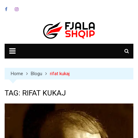
Skip
to
content
Home
Blogu
rifat kukaj
TAG:
RIFAT KUKAJ