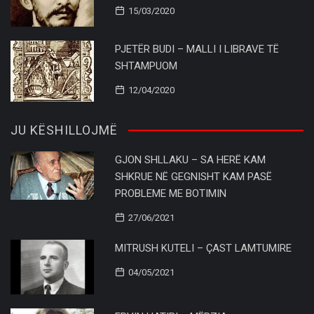
15/03/2020
PJETËR BUDI – MALLI I LIBRAVE TË
SHTAMPUOM
12/04/2020
JU KËSHILLOJMË
GJON SHLLAKU – SA HERË KAM
SHKRUE NË GEGNISHT KAM PASË
PROBLEME ME BOTIMIN
27/06/2021
MITRUSH KUTELI – ÇAST LAMTUMIRE
04/05/2021