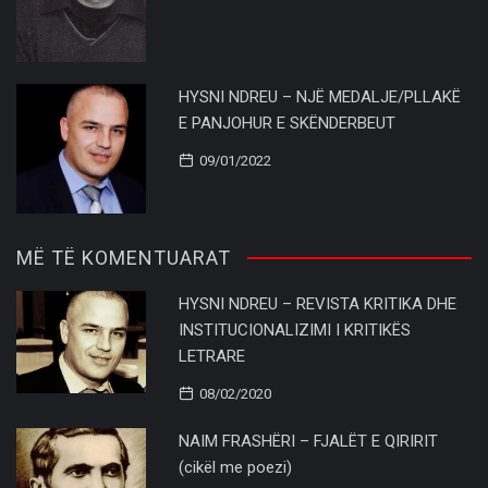
HYSNI NDREU – NJË MEDALJE/PLLAKË
E PANJOHUR E SKËNDERBEUT
09/01/2022
MË TË KOMENTUARAT
HYSNI NDREU – REVISTA KRITIKA DHE
INSTITUCIONALIZIMI I KRITIKËS
LETRARE
08/02/2020
NAIM FRASHËRI – FJALËT E QIRIRIT
(cikël me poezi)