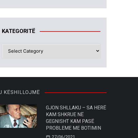
KATEGORITË
KATEGORITË
U KËSHILLOJMË
GJON SHLLAKU – SA HERË
KAM SHKRUE NË
GEGNISHT KAM PASË
PROBLEME ME BOTIMIN
27/06/2021