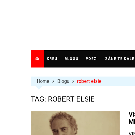
Skip
to
content
KREU
BLOGU
POEZI
ZÂNE TË KALE
Home
Blogu
robert elsie
TAG:
ROBERT ELSIE
V
M
VI