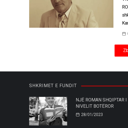
RO
sh
Ka
Zb
SHKRIMET E FUNDIT
NJË ROMAN SHQIPTAR I
NIVELIT BOTËROR
28/01/2023