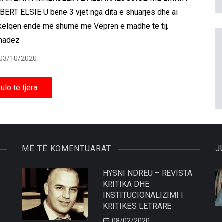
BERT ELSIE U bënë 3 vjet nga dita e shuarjes dhe ai
këlqen ende më shumë me Veprën e madhe të tij.
nadez
03/10/2020
ulo të tjera
MË TË KOMENTUARAT
J
HYSNI NDREU – REVISTA
KRITIKA DHE
INSTITUCIONALIZIMI I
KRITIKËS LETRARE
08/02/2020