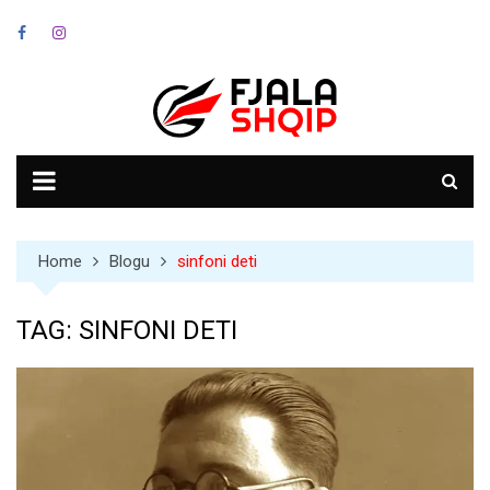
Skip
to
content
Home
Blogu
sinfoni deti
TAG:
SINFONI DETI