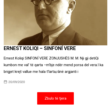
ERNEST KOLIQI – SINFONÍ VERE
Ernest Koliqi SINFONÍ VERE ZONJUSHËS M. M. Nji gji detiQi
kumbon me val’ të qarta –m’bje ndër mend porsa del vera.I ka
brigjet krejt vallue me hala t’larta,rânë argjanti i
20/09/2020
Zbulo të tjera