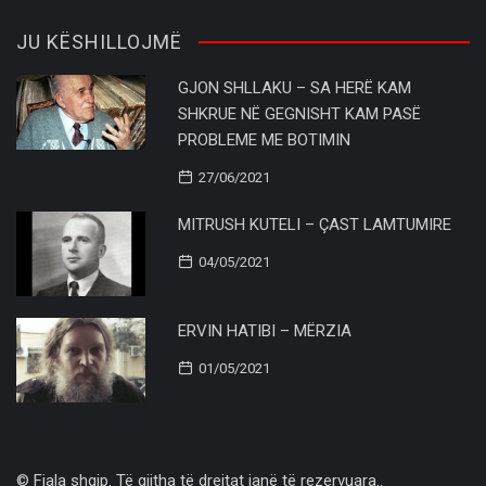
JU KËSHILLOJMË
GJON SHLLAKU – SA HERË KAM
SHKRUE NË GEGNISHT KAM PASË
PROBLEME ME BOTIMIN
27/06/2021
MITRUSH KUTELI – ÇAST LAMTUMIRE
04/05/2021
ERVIN HATIBI – MËRZIA
01/05/2021
© Fjala shqip. Të gjitha të drejtat janë të rezervuara..