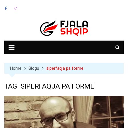
Skip
to
content
Home
Blogu
siperfaqja pa forme
TAG:
SIPERFAQJA PA FORME