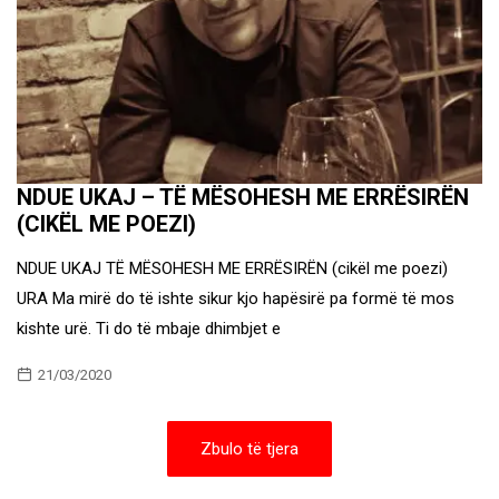
NDUE UKAJ – TË MËSOHESH ME ERRËSIRËN
(CIKËL ME POEZI)
NDUE UKAJ TË MËSOHESH ME ERRËSIRËN (cikël me poezi)
URA Ma mirë do të ishte sikur kjo hapësirë pa formë të mos
kishte urë. Ti do të mbaje dhimbjet e
21/03/2020
Zbulo të tjera