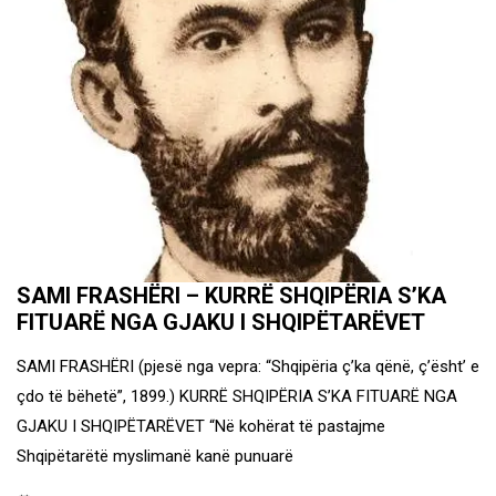
SAMI FRASHËRI – KURRË SHQIPËRIA S’KA
FITUARË NGA GJAKU I SHQIPËTARËVET
SAMI FRASHËRI (pjesë nga vepra: “Shqipëria ç’ka qënë, ç’ësht’ e
çdo të bëhetë”, 1899.) KURRË SHQIPËRIA S’KA FITUARË NGA
GJAKU I SHQIPËTARËVET “Në kohërat të pastajme
Shqipëtarëtë myslimanë kanë punuarë