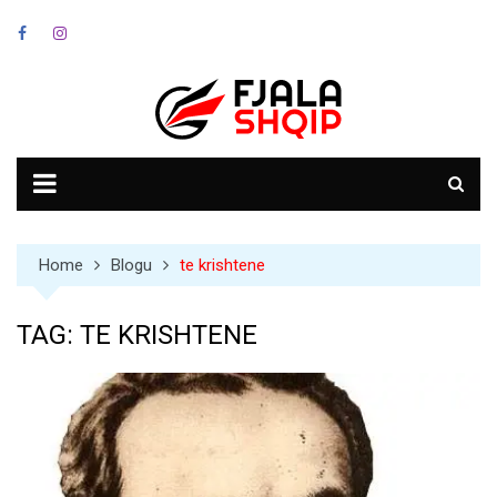
Skip
to
content
Home
Blogu
te krishtene
TAG:
TE KRISHTENE