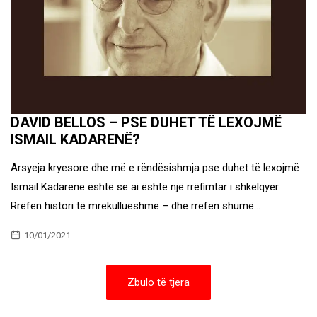
DAVID BELLOS – PSE DUHET TË LEXOJMË
ISMAIL KADARENË?
Arsyeja kryesore dhe më e rëndësishmja pse duhet të lexojmë
Ismail Kadarenë është se ai është një rrëfimtar i shkëlqyer.
Rrëfen histori të mrekullueshme – dhe rrëfen shumë…
10/01/2021
Zbulo të tjera