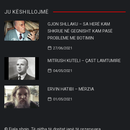
JU KËSHILLOJMË
GJON SHLLAKU – SA HERË KAM
SHKRUE NË GEGNISHT KAM PASË
PROBLEME ME BOTIMIN
27/06/2021
MITRUSH KUTELI – ÇAST LAMTUMIRE
04/05/2021
ERVIN HATIBI – MËRZIA
01/05/2021
© Fjala shqip. Të gjitha të drejtat janë të rezervuara..