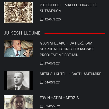
PJETËR BUDI – MALLI I LIBRAVE TË
SHTAMPUOM
12/04/2020
JU KËSHILLOJMË
GJON SHLLAKU – SA HERË KAM
SHKRUE NË GEGNISHT KAM PASË
PROBLEME ME BOTIMIN
27/06/2021
MITRUSH KUTELI – ÇAST LAMTUMIRE
04/05/2021
ERVIN HATIBI – MËRZIA
01/05/2021