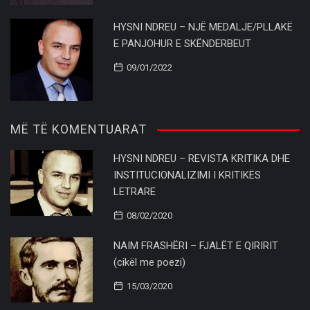
HYSNI NDREU – NJË MEDALJE/PLLAKË
E PANJOHUR E SKËNDERBEUT
09/01/2022
MË TË KOMENTUARAT
HYSNI NDREU – REVISTA KRITIKA DHE
INSTITUCIONALIZIMI I KRITIKËS
LETRARE
08/02/2020
NAIM FRASHËRI – FJALËT E QIRIRIT
(cikël me poezi)
15/03/2020