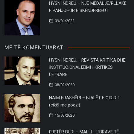
HYSNI NDREU – NJË MEDALJE/PLLAKË
E PANJOHUR E SKËNDERBEUT
09/01/2022
MË TË KOMENTUARAT
HYSNI NDREU – REVISTA KRITIKA DHE
INSTITUCIONALIZIMI I KRITIKËS
LETRARE
08/02/2020
NAIM FRASHËRI – FJALËT E QIRIRIT
(cikël me poezi)
15/03/2020
PJETËR BUDI – MALLI I LIBRAVE TË