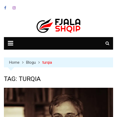
Skip
to
content
Home
Blogu
turqia
TAG:
TURQIA