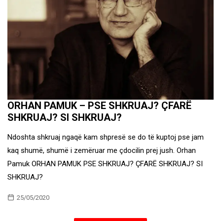
ORHAN PAMUK – PSE SHKRUAJ? ÇFARË
SHKRUAJ? SI SHKRUAJ?
Ndoshta shkruaj ngaqë kam shpresë se do të kuptoj pse jam
kaq shumë, shumë i zemëruar me çdocilin prej jush. Orhan
Pamuk ORHAN PAMUK PSE SHKRUAJ? ÇFARË SHKRUAJ? SI
SHKRUAJ?
25/05/2020