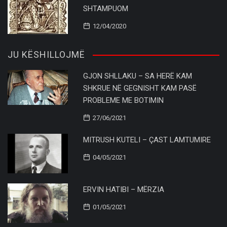
SHTAMPUOM
12/04/2020
JU KËSHILLOJMË
GJON SHLLAKU – SA HERË KAM
SHKRUE NË GEGNISHT KAM PASË
PROBLEME ME BOTIMIN
27/06/2021
MITRUSH KUTELI – ÇAST LAMTUMIRE
04/05/2021
ERVIN HATIBI – MËRZIA
01/05/2021