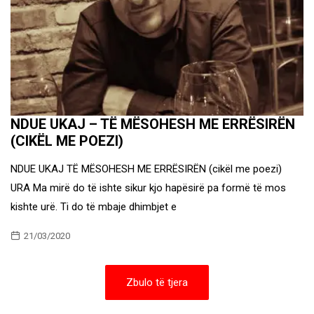
NDUE UKAJ – TË MËSOHESH ME ERRËSIRËN
(CIKËL ME POEZI)
NDUE UKAJ TË MËSOHESH ME ERRËSIRËN (cikël me poezi)
URA Ma mirë do të ishte sikur kjo hapësirë pa formë të mos
kishte urë. Ti do të mbaje dhimbjet e
21/03/2020
Zbulo të tjera