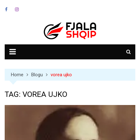
Skip
to
content
Home
Blogu
vorea ujko
TAG:
VOREA UJKO