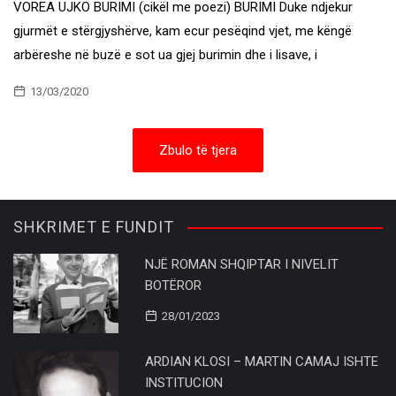
VOREA UJKO BURIMI (cikël me poezi) BURIMI Duke ndjekur
gjurmët e stërgjyshërve, kam ecur pesëqind vjet, me këngë
arbëreshe në buzë e sot ua gjej burimin dhe i lisave, i
13/03/2020
Zbulo të tjera
SHKRIMET E FUNDIT
NJË ROMAN SHQIPTAR I NIVELIT
BOTËROR
28/01/2023
ARDIAN KLOSI – MARTIN CAMAJ ISHTE
INSTITUCION