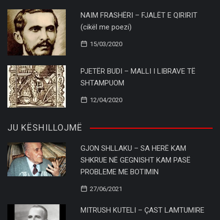
NAIM FRASHËRI – FJALËT E QIRIRIT
(cikël me poezi)
15/03/2020
PJETËR BUDI – MALLI I LIBRAVE TË
SHTAMPUOM
12/04/2020
JU KËSHILLOJMË
GJON SHLLAKU – SA HERË KAM
SHKRUE NË GEGNISHT KAM PASË
PROBLEME ME BOTIMIN
27/06/2021
MITRUSH KUTELI – ÇAST LAMTUMIRE