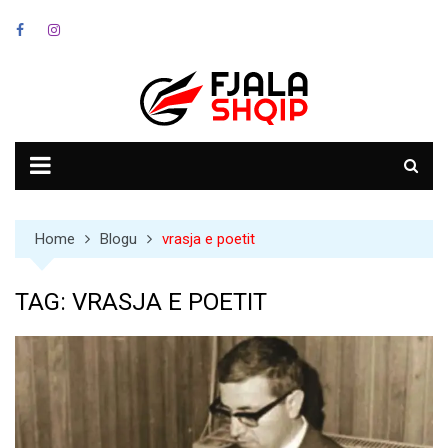
Skip
to
content
Home
Blogu
vrasja e poetit
TAG:
VRASJA E POETIT