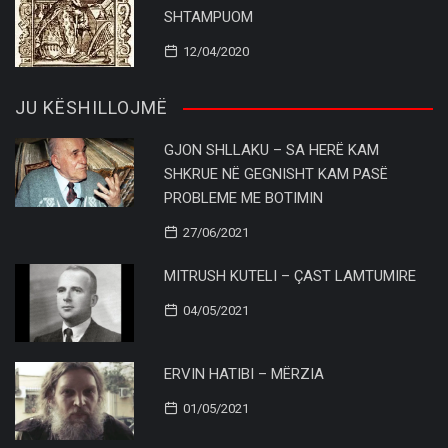
SHTAMPUOM
12/04/2020
JU KËSHILLOJMË
GJON SHLLAKU – SA HERË KAM
SHKRUE NË GEGNISHT KAM PASË
PROBLEME ME BOTIMIN
27/06/2021
MITRUSH KUTELI – ÇAST LAMTUMIRE
04/05/2021
ERVIN HATIBI – MËRZIA
01/05/2021