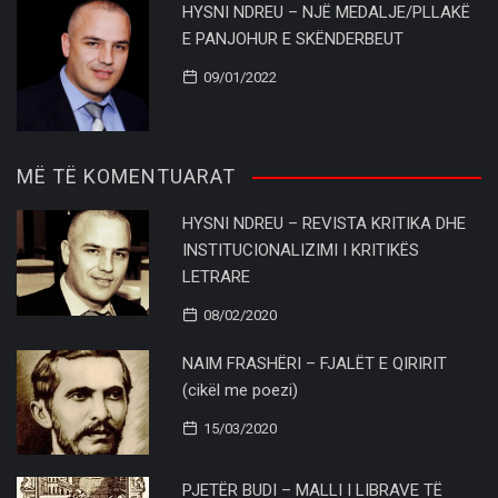
HYSNI NDREU – NJË MEDALJE/PLLAKË
E PANJOHUR E SKËNDERBEUT
09/01/2022
MË TË KOMENTUARAT
HYSNI NDREU – REVISTA KRITIKA DHE
INSTITUCIONALIZIMI I KRITIKËS
LETRARE
08/02/2020
NAIM FRASHËRI – FJALËT E QIRIRIT
(cikël me poezi)
15/03/2020
PJETËR BUDI – MALLI I LIBRAVE TË