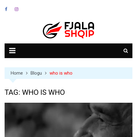
Skip
to
content
Home
Blogu
who is who
TAG:
WHO IS WHO