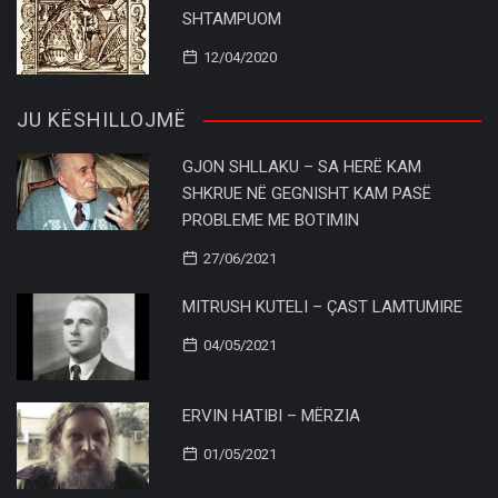
SHTAMPUOM
12/04/2020
JU KËSHILLOJMË
GJON SHLLAKU – SA HERË KAM
SHKRUE NË GEGNISHT KAM PASË
PROBLEME ME BOTIMIN
27/06/2021
MITRUSH KUTELI – ÇAST LAMTUMIRE
04/05/2021
ERVIN HATIBI – MËRZIA
01/05/2021