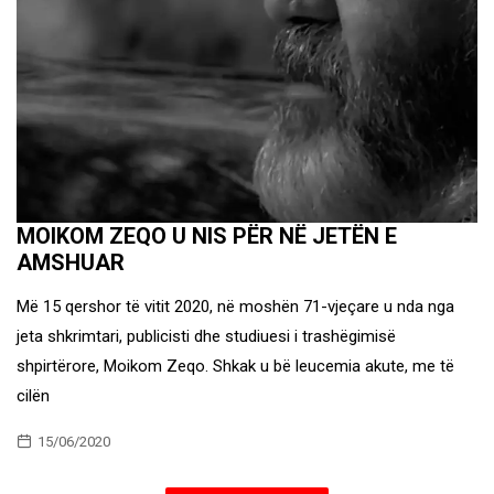
MOIKOM ZEQO U NIS PËR NË JETËN E
AMSHUAR
Më 15 qershor të vitit 2020, në moshën 71-vjeçare u nda nga
jeta shkrimtari, publicisti dhe studiuesi i trashëgimisë
shpirtërore, Moikom Zeqo. Shkak u bë leucemia akute, me të
cilën
15/06/2020