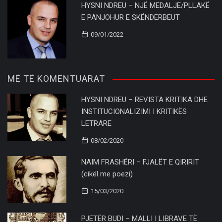
HYSNI NDREU – NJË MEDALJE/PLLAKË
E PANJOHUR E SKËNDERBEUT
09/01/2022
MË TË KOMENTUARAT
HYSNI NDREU – REVISTA KRITIKA DHE
INSTITUCIONALIZIMI I KRITIKËS
LETRARE
08/02/2020
NAIM FRASHËRI – FJALËT E QIRIRIT
(cikël me poezi)
15/03/2020
PJETËR BUDI – MALLI I LIBRAVE TË