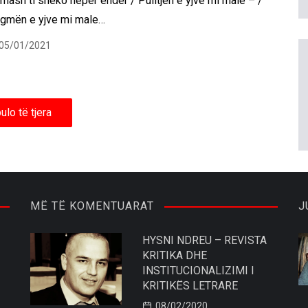
mash ti shëkó nëpër ëndër / Pulitjen e yjve mi male – /
igmën e yjve mi male…
05/01/2021
ulo të tjera
MË TË KOMENTUARAT
J
HYSNI NDREU – REVISTA
KRITIKA DHE
INSTITUCIONALIZIMI I
KRITIKËS LETRARE
08/02/2020