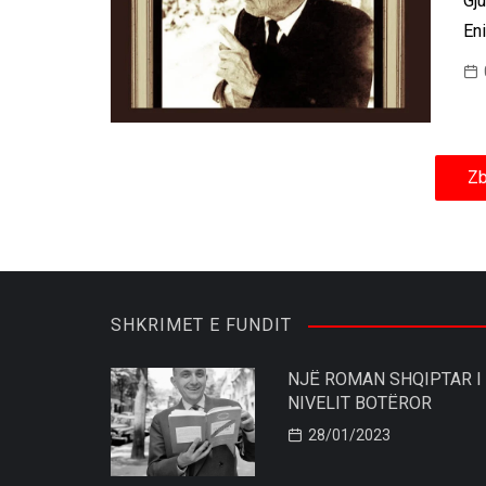
Gju
En
Zb
SHKRIMET E FUNDIT
NJË ROMAN SHQIPTAR I
NIVELIT BOTËROR
28/01/2023