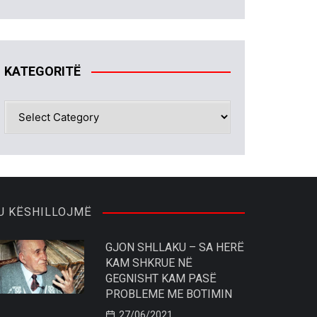
KATEGORITË
KATEGORITË
U KËSHILLOJMË
GJON SHLLAKU – SA HERË
KAM SHKRUE NË
GEGNISHT KAM PASË
PROBLEME ME BOTIMIN
27/06/2021