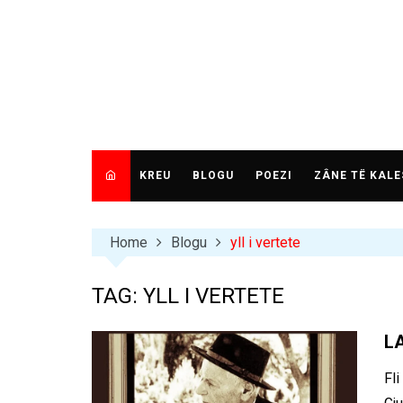
Skip
to
content
KREU
BLOGU
POEZI
ZÂNE TË KALE
Home
Blogu
yll i vertete
TAG:
YLL I VERTETE
L
Fli