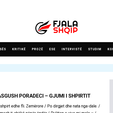
SËS
KRITIKË
PROZË
ESE
INTERVISTË
STUDIM
KO
ASGUSH PORADECI – GJUMI I SHPIRTIT
 shpirt edhe fli. Zemërore / Po dirgjet dhe nata nga-dale. /